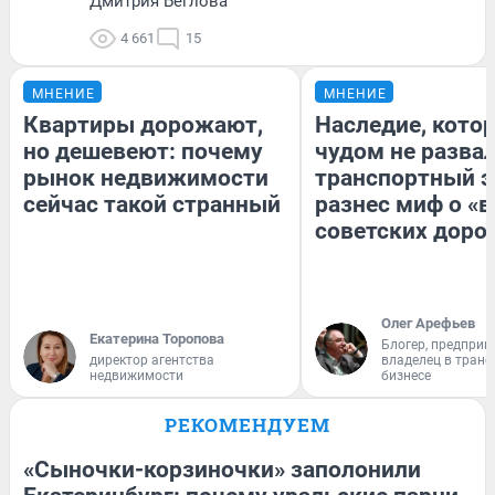
Дмитрия Беглова
4 661
15
МНЕНИЕ
МНЕНИЕ
Квартиры дорожают,
Наследие, кото
но дешевеют: почему
чудом не разва
рынок недвижимости
транспортный э
сейчас такой странный
разнес миф о «
советских доро
Олег Арефьев
Екатерина Торопова
Блогер, предприн
директор агентства
владелец в тран
недвижимости
бизнесе
РЕКОМЕНДУЕМ
«Сыночки-корзиночки» заполонили