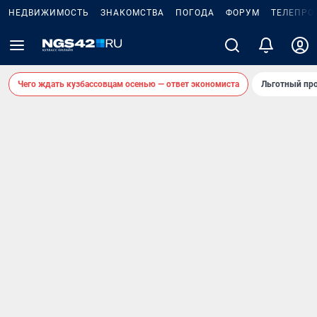
НЕДВИЖИМОСТЬ
ЗНАКОМСТВА
ПОГОДА
ФОРУМ
ТЕЛЕПРО
Чего ждать кузбассовцам осенью — ответ экономиста
Льготный про