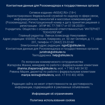
Контактные данные для Роскомнадзора и государственных органов
Сетевое издание «NGS42.RU» (18+)
Зарегистрировано Федеральной службой по надзору в сфере связи,
информационных технологий и массовых коммуникаций
(Роскомнадзор). Регистрационный номер и дата принятия решения о
регистрации - ЭЛ № ФС 77-78817 от 07.08.2020 г.
Учредитель: Общество с ограниченной ответственностью "ИНТЕРНЕТ
ТЕХНОЛОГИИ"
Главный редактор: Левчук Александр Николаевич
Адрес редакции: 650000, Россия, Кемерово, ул. 50 лет Октября, д. 11, офис
201, телефон +7 (3842) 23-22-60
Электронный адрес редакции:
ngs42@shkulev.ru
Контактные данные для Роскомнадзора и государственных органов:
juristnsk@shkulev.ru
Техподдержка:
help@shkulev.ru
По вопросам коммерческого сотрудничества:
Жапарова Жанна, менеджер по работе с федеральными клиентами
zhanna.zhaparova@shkulev.ru
, моб. + 7 982 640 34 32
Ревина Мария, директор по работе с федеральными клиентами
mariya.revina@shkulev.ru
, моб. +7 910 402 4056
Редакция сайта не несет ответственности за достоверность
информации, содержащейся в рекламных объявлениях.
Информация об ограничениях
Политика использования cookies