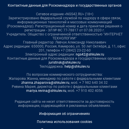
Контактные данные для Роскомнадзора и государственных органов
Сетевое издание «NGS42.RU» (18+)
Зарегистрировано Федеральной службой по надзору в сфере связи,
информационных технологий и массовых коммуникаций
(Роскомнадзор). Регистрационный номер и дата принятия решения о
регистрации - ЭЛ № ФС 77-78817 от 07.08.2020 г.
Учредитель: Общество с ограниченной ответственностью "ИНТЕРНЕТ
ТЕХНОЛОГИИ"
Главный редактор: Левчук Александр Николаевич
Адрес редакции: 650000, Россия, Кемерово, ул. 50 лет Октября, д. 11, офис
201, телефон +7 (3842) 23-22-60
Электронный адрес редакции:
ngs42@shkulev.ru
Контактные данные для Роскомнадзора и государственных органов:
juristnsk@shkulev.ru
Техподдержка:
help@shkulev.ru
По вопросам коммерческого сотрудничества:
Жапарова Жанна, менеджер по работе с федеральными клиентами
zhanna.zhaparova@shkulev.ru
, моб. + 7 982 640 34 32
Ревина Мария, директор по работе с федеральными клиентами
mariya.revina@shkulev.ru
, моб. +7 910 402 4056
Редакция сайта не несет ответственности за достоверность
информации, содержащейся в рекламных объявлениях.
Информация об ограничениях
Политика использования cookies