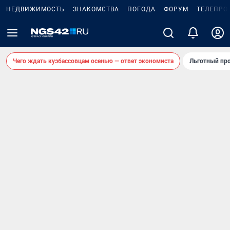
НЕДВИЖИМОСТЬ
ЗНАКОМСТВА
ПОГОДА
ФОРУМ
ТЕЛЕПРО
Чего ждать кузбассовцам осенью — ответ экономиста
Льготный про