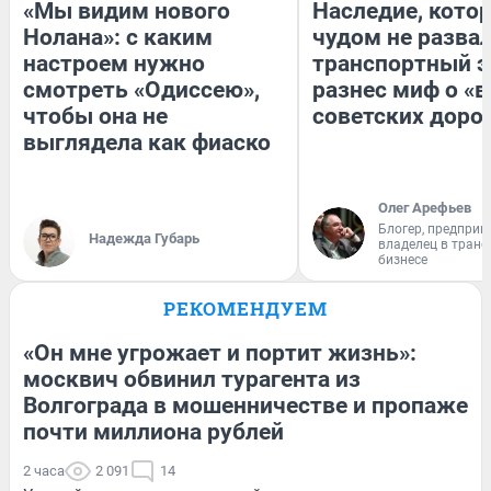
«Мы видим нового
Наследие, кото
Нолана»: с каким
чудом не разва
настроем нужно
транспортный э
смотреть «Одиссею»,
разнес миф о «
чтобы она не
советских доро
выглядела как фиаско
Олег Арефьев
Блогер, предприн
Надежда Губарь
владелец в тран
бизнесе
РЕКОМЕНДУЕМ
«Он мне угрожает и портит жизнь»:
москвич обвинил турагента из
Волгограда в мошенничестве и пропаже
почти миллиона рублей
2 часа
2 091
14