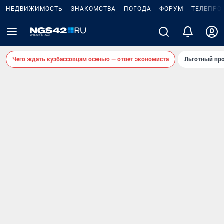
НЕДВИЖИМОСТЬ
ЗНАКОМСТВА
ПОГОДА
ФОРУМ
ТЕЛЕПРО
Чего ждать кузбассовцам осенью — ответ экономиста
Льготный про