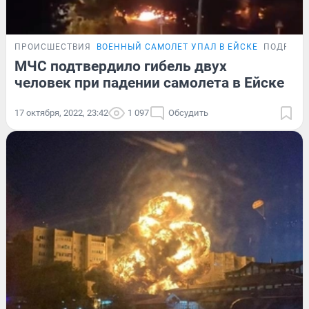
ПРОИСШЕСТВИЯ
ВОЕННЫЙ САМОЛЕТ УПАЛ В ЕЙСКЕ
ПОДРОБН
МЧС подтвердило гибель двух
человек при падении самолета в Ейске
17 октября, 2022, 23:42
1 097
Обсудить