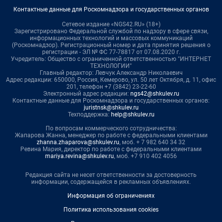
Контактные данные для Роскомнадзора и государственных органов
Сетевое издание «NGS42.RU» (18+)
Зарегистрировано Федеральной службой по надзору в сфере связи,
информационных технологий и массовых коммуникаций
(Роскомнадзор). Регистрационный номер и дата принятия решения о
регистрации - ЭЛ № ФС 77-78817 от 07.08.2020 г.
Учредитель: Общество с ограниченной ответственностью "ИНТЕРНЕТ
ТЕХНОЛОГИИ"
Главный редактор: Левчук Александр Николаевич
Адрес редакции: 650000, Россия, Кемерово, ул. 50 лет Октября, д. 11, офис
201, телефон +7 (3842) 23-22-60
Электронный адрес редакции:
ngs42@shkulev.ru
Контактные данные для Роскомнадзора и государственных органов:
juristnsk@shkulev.ru
Техподдержка:
help@shkulev.ru
По вопросам коммерческого сотрудничества:
Жапарова Жанна, менеджер по работе с федеральными клиентами
zhanna.zhaparova@shkulev.ru
, моб. + 7 982 640 34 32
Ревина Мария, директор по работе с федеральными клиентами
mariya.revina@shkulev.ru
, моб. +7 910 402 4056
Редакция сайта не несет ответственности за достоверность
информации, содержащейся в рекламных объявлениях.
Информация об ограничениях
Политика использования cookies