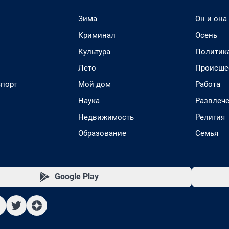
Зима
Он и она
Криминал
Осень
Культура
Политик
Лето
Происше
спорт
Мой дом
Работа
Наука
Развлеч
Недвижимость
Религия
Образование
Семья
Google Play