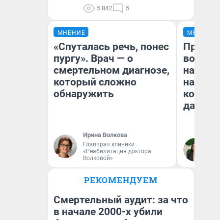
5 842
5
МНЕНИЕ
МНЕНИЕ
«Спуталась речь, понес
Продаш
пургу». Врач — о
возьмут
смертельном диагнозе,
нам го
который сложно
налого
обнаружить
коснет
даже р
Ирина Волкова
Главврач клиники
Ан
«Реабилитация доктора
Волковой»
РЕКОМЕНДУЕМ
Смертельный аудит: за что
в начале 2000-х убили