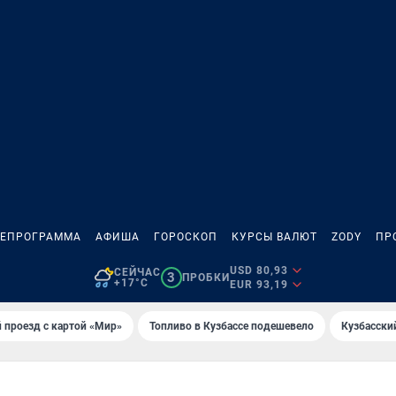
ЛЕПРОГРАММА
АФИША
ГОРОСКОП
КУРСЫ ВАЛЮТ
ZODY
ПР
USD 80,93
СЕЙЧАС
3
ПРОБКИ
+17°C
EUR 93,19
 проезд с картой «Мир»
Топливо в Кузбассе подешевело
Кузбасски