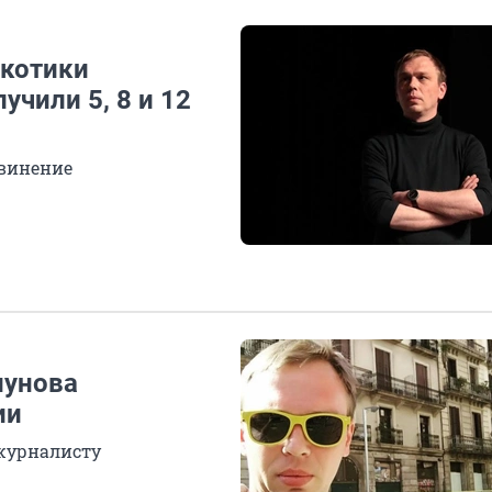
ркотики
учили 5, 8 и 12
бвинение
лунова
ии
журналисту