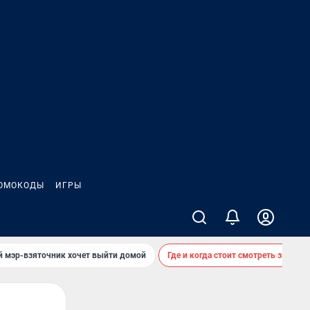
ОМОКОДЫ
ИГРЫ
й мэр-взяточник хочет выйти домой
Где и когда стоит смотреть звездоп