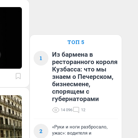
ТОП 5
Из бармена в
1
ресторанного короля
Кузбасса: что мы
знаем о Печерском,
бизнесмене,
спорящем с
губернаторами
14 096
12
«Руки и ноги разбросало,
2
ужас»: водителя и