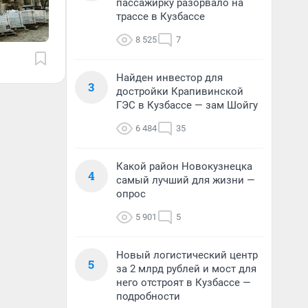
пассажирку разорвало на
трассе в Кузбассе
8 525
7
Найден инвестор для
3
достройки Крапивинской
ГЭС в Кузбассе — зам Шойгу
6 484
35
Какой район Новокузнецка
4
самый лучший для жизни —
опрос
5 901
5
Новый логистический центр
5
за 2 млрд рублей и мост для
него отстроят в Кузбассе —
подробности