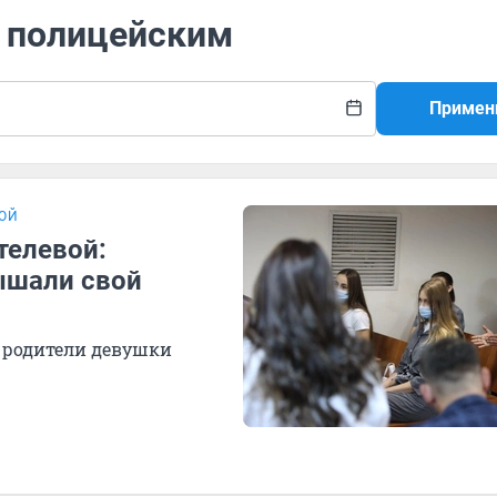
д полицейским
Примен
ВОЙ
телевой:
ышали свой
 родители девушки