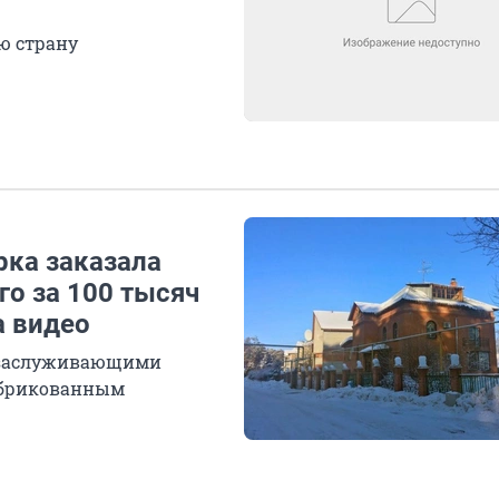
ю страну
рка заказала
о за 100 тысяч
а видео
 заслуживающими
абрикованным