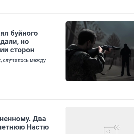
ял буйного
дали, но
ии сторон
н, случилось между
ненному. Два
8-летнюю Настю