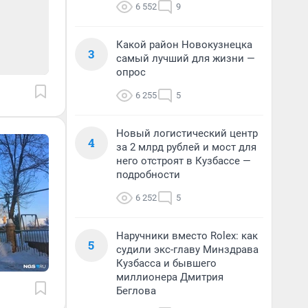
6 552
9
Какой район Новокузнецка
3
самый лучший для жизни —
опрос
6 255
5
Новый логистический центр
4
за 2 млрд рублей и мост для
него отстроят в Кузбассе —
подробности
6 252
5
Наручники вместо Rolex: как
5
судили экс-главу Минздрава
Кузбасса и бывшего
миллионера Дмитрия
Беглова