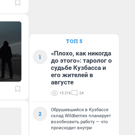
ТОП 5
«Плохо, как никогда
1
до этого»: таролог о
судьбе Кузбасса и
его жителей в
августе
15 216
24
Обрушившийся в Кузбассе
2
склад Wildberries планирует
возобновить работу — что
происходит внутри