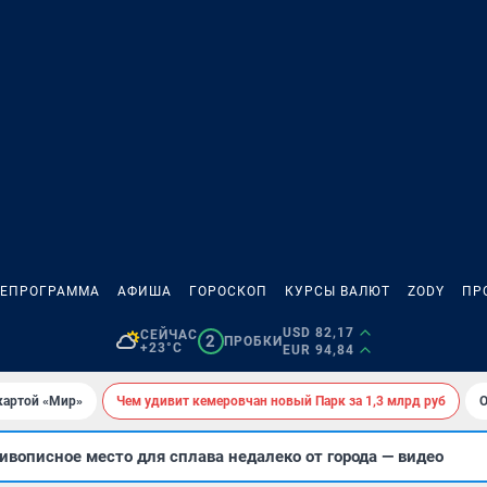
ЛЕПРОГРАММА
АФИША
ГОРОСКОП
КУРСЫ ВАЛЮТ
ZODY
ПР
USD 82,17
СЕЙЧАС
2
ПРОБКИ
+23°C
EUR 94,84
картой «Мир»
Чем удивит кемеровчан новый Парк за 1,3 млрд руб
О
вописное место для сплава недалеко от города — видео