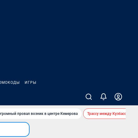
ОМОКОДЫ
ИГРЫ
громный провал возник в центре Кемерова
Трассу между Кузбассом и 