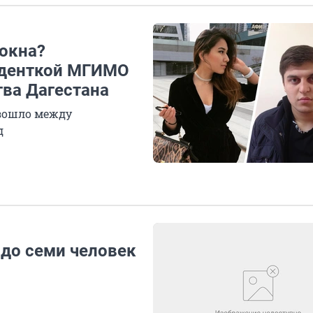
окна?
уденткой МГИМО
тва Дагестана
изошло между
д
до семи человек