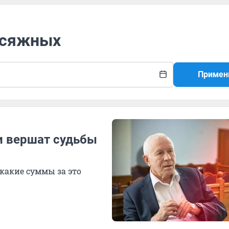
рисяжных
Примен
и вершат судьбы
 какие суммы за это