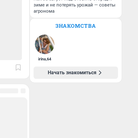
зиме и не потерять урожай — советы
агронома
ЗНАКОМСТВА
irina
,
64
Начать знакомиться