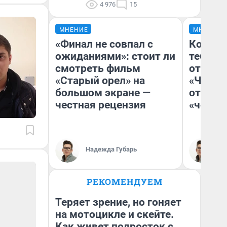
4 976
15
МНЕНИЕ
МНЕНИЕ
«Финал не совпал с
Колобо
ожиданиями»: стоит ли
тебя бо
смотреть фильм
отложи
«Старый орел» на
«Челов
большом экране —
отзыв 
честная рецензия
«челов
Надежда Губарь
На
РЕКОМЕНДУЕМ
Теряет зрение, но гоняет
на мотоцикле и скейте.
Как живет подросток с