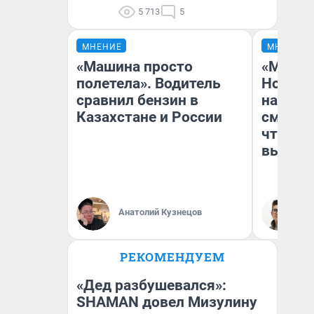
5 713
5
МНЕНИЕ
МНЕНИЕ
«Машина просто
«Мы ви
полетела». Водитель
Нолана
сравнил бензин в
настро
Казахстане и России
смотре
чтобы 
выгляд
Анатолий Кузнецов
На
РЕКОМЕНДУЕМ
«Дед разбушевался»:
SHAMAN довел Мизулину