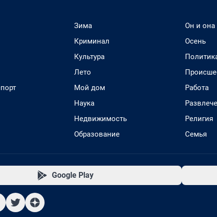
Зима
Он и она
Криминал
Осень
Культура
Политик
Лето
Происше
спорт
Мой дом
Работа
Наука
Развлеч
Недвижимость
Религия
Образование
Семья
Google Play