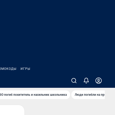
ОМОКОДЫ
ИГРЫ
ВО погиб похититель и насильник школьника
Люди погибли на предприя