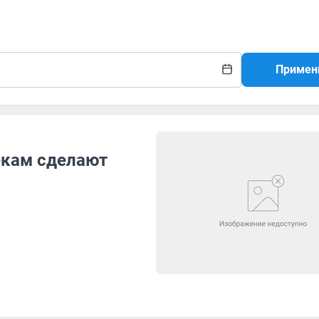
Примен
екам сделают