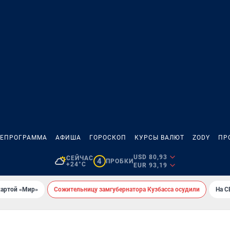
ЛЕПРОГРАММА
АФИША
ГОРОСКОП
КУРСЫ ВАЛЮТ
ZODY
ПР
USD 80,93
СЕЙЧАС
4
ПРОБКИ
+24°C
EUR 93,19
картой «Мир»
Сожительницу замгубернатора Кузбасса осудили
На С