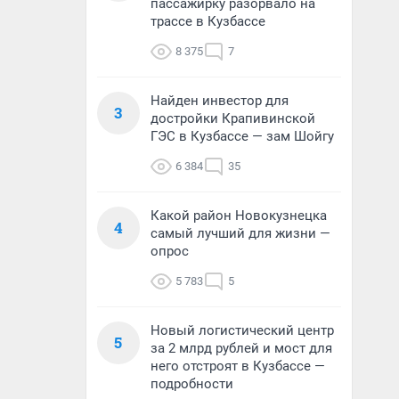
пассажирку разорвало на
трассе в Кузбассе
8 375
7
Найден инвестор для
3
достройки Крапивинской
ГЭС в Кузбассе — зам Шойгу
6 384
35
Какой район Новокузнецка
4
самый лучший для жизни —
опрос
5 783
5
Новый логистический центр
5
за 2 млрд рублей и мост для
него отстроят в Кузбассе —
подробности