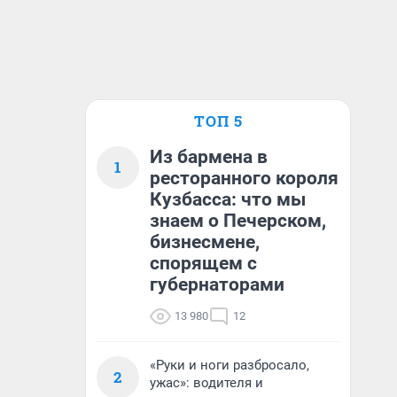
ТОП 5
Из бармена в
1
ресторанного короля
Кузбасса: что мы
знаем о Печерском,
бизнесмене,
спорящем с
губернаторами
13 980
12
«Руки и ноги разбросало,
2
ужас»: водителя и