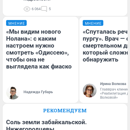
6 064
5
МНЕНИЕ
МНЕНИЕ
«Мы видим нового
«Спуталась речь
Нолана»: с каким
пургу». Врач — о
настроем нужно
смертельном ди
смотреть «Одиссею»,
который сложн
чтобы она не
обнаружить
выглядела как фиаско
Ирина Волкова
Главврач клиник
Надежда Губарь
«Реабилитация д
Волковой»
РЕКОМЕНДУЕМ
Соль земли забайкальской.
Нижегородцевы