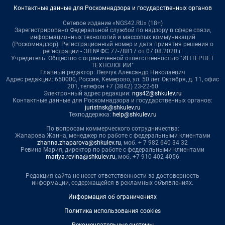
Контактные данные для Роскомнадзора и государственных органов
Сетевое издание «NGS42.RU» (18+)
Зарегистрировано Федеральной службой по надзору в сфере связи,
информационных технологий и массовых коммуникаций
(Роскомнадзор). Регистрационный номер и дата принятия решения о
регистрации - ЭЛ № ФС 77-78817 от 07.08.2020 г.
Учредитель: Общество с ограниченной ответственностью "ИНТЕРНЕТ
ТЕХНОЛОГИИ"
Главный редактор: Левчук Александр Николаевич
Адрес редакции: 650000, Россия, Кемерово, ул. 50 лет Октября, д. 11, офис
201, телефон +7 (3842) 23-22-60
Электронный адрес редакции:
ngs42@shkulev.ru
Контактные данные для Роскомнадзора и государственных органов:
juristnsk@shkulev.ru
Техподдержка:
help@shkulev.ru
По вопросам коммерческого сотрудничества:
Жапарова Жанна, менеджер по работе с федеральными клиентами
zhanna.zhaparova@shkulev.ru
, моб. + 7 982 640 34 32
Ревина Мария, директор по работе с федеральными клиентами
mariya.revina@shkulev.ru
, моб. +7 910 402 4056
Редакция сайта не несет ответственности за достоверность
информации, содержащейся в рекламных объявлениях.
Информация об ограничениях
Политика использования cookies
Рекомендательные системы