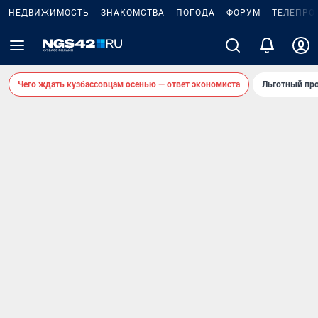
НЕДВИЖИМОСТЬ
ЗНАКОМСТВА
ПОГОДА
ФОРУМ
ТЕЛЕПРО
Чего ждать кузбассовцам осенью — ответ экономиста
Льготный про