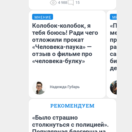
4 988
15
МНЕНИЕ
МНЕНИЕ
Колобок-колобок, я
«Покуп
тебя боюсь! Ради чего
мешке»
отложили прокат
предпр
«Человека-паука» —
рассказ
отзыв о фильме про
самом 
«человека-булку»
бизнес
дешевы
На
Надежда Губарь
От
де
РЕКОМЕНДУЕМ
«Было страшно
столкнуться с полицией».
Популярная блогерша из