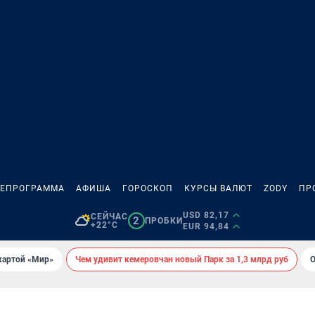
ЛЕПРОГРАММА
АФИША
ГОРОСКОП
КУРСЫ ВАЛЮТ
ZODY
ПР
USD 82,17
СЕЙЧАС
2
ПРОБКИ
+22°C
EUR 94,84
картой «Мир»
Чем удивит кемеровчан новый Парк за 1,3 млрд руб
О