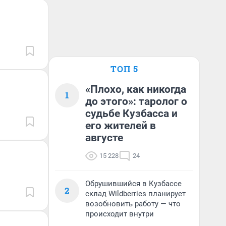
ТОП 5
«Плохо, как никогда
1
до этого»: таролог о
судьбе Кузбасса и
его жителей в
августе
15 228
24
Обрушившийся в Кузбассе
2
склад Wildberries планирует
возобновить работу — что
происходит внутри