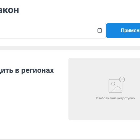
акон
Примен
ить в регионах