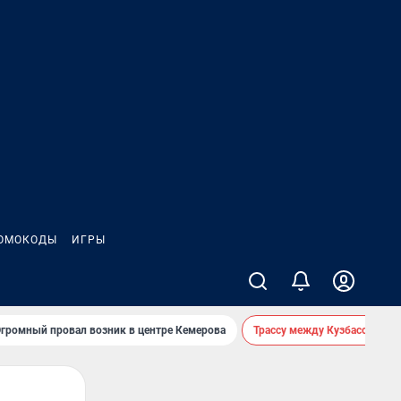
ОМОКОДЫ
ИГРЫ
громный провал возник в центре Кемерова
Трассу между Кузбассом и 