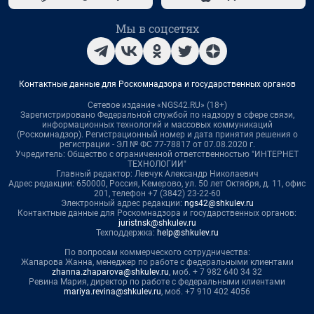
Мы в соцсетях
Контактные данные для Роскомнадзора и государственных органов
Сетевое издание «NGS42.RU» (18+)
Зарегистрировано Федеральной службой по надзору в сфере связи,
информационных технологий и массовых коммуникаций
(Роскомнадзор). Регистрационный номер и дата принятия решения о
регистрации - ЭЛ № ФС 77-78817 от 07.08.2020 г.
Учредитель: Общество с ограниченной ответственностью "ИНТЕРНЕТ
ТЕХНОЛОГИИ"
Главный редактор: Левчук Александр Николаевич
Адрес редакции: 650000, Россия, Кемерово, ул. 50 лет Октября, д. 11, офис
201, телефон +7 (3842) 23-22-60
Электронный адрес редакции:
ngs42@shkulev.ru
Контактные данные для Роскомнадзора и государственных органов:
juristnsk@shkulev.ru
Техподдержка:
help@shkulev.ru
По вопросам коммерческого сотрудничества:
Жапарова Жанна, менеджер по работе с федеральными клиентами
zhanna.zhaparova@shkulev.ru
, моб. + 7 982 640 34 32
Ревина Мария, директор по работе с федеральными клиентами
mariya.revina@shkulev.ru
, моб. +7 910 402 4056