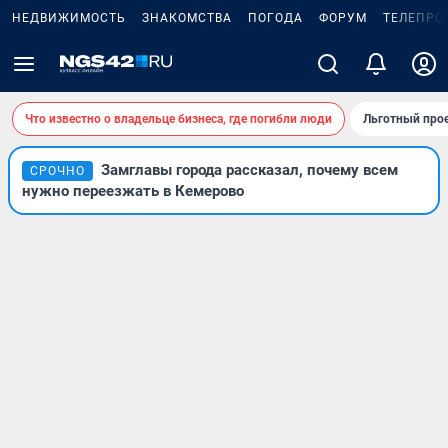
НЕДВИЖИМОСТЬ
ЗНАКОМСТВА
ПОГОДА
ФОРУМ
ТЕЛЕПРО
Что известно о владельце бизнеса, где погибли люди
Льготный прое
Замглавы города рассказал, почему всем
СРОЧНО
нужно переезжать в Кемерово