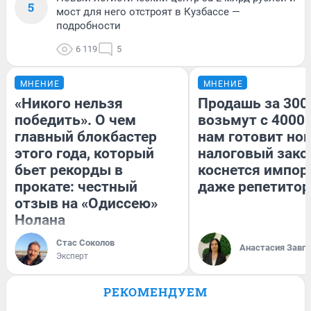
5
мост для него отстроят в Кузбассе —
подробности
6 119
5
МНЕНИЕ
МНЕНИЕ
«Никого нельзя
Продашь за 3000
победить». О чем
возьмут с 4000.
главный блокбастер
нам готовит но
этого года, который
налоговый зако
бьет рекорды в
коснется импор
прокате: честный
даже репетитор
отзыв на «Одиссею»
Нолана
Стас Соколов
Анастасия Завг
Эксперт
РЕКОМЕНДУЕМ