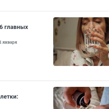
 6 главных
1 января
блетки: