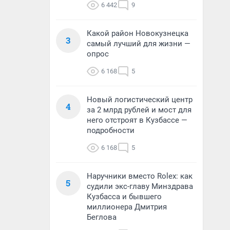
6 442
9
Какой район Новокузнецка
3
самый лучший для жизни —
опрос
6 168
5
Новый логистический центр
4
за 2 млрд рублей и мост для
него отстроят в Кузбассе —
подробности
6 168
5
Наручники вместо Rolex: как
5
судили экс-главу Минздрава
Кузбасса и бывшего
миллионера Дмитрия
Беглова