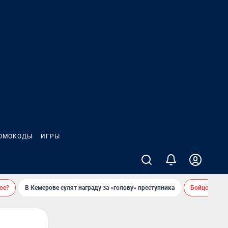
ОМОКОДЫ
ИГРЫ
ое?
В Кемерове сулят награду за «голову» преступника
Бойцовский 