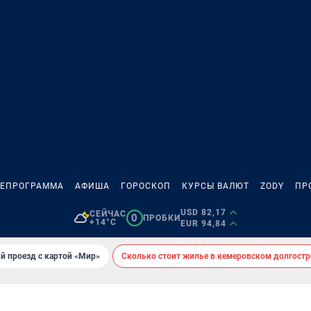
ЛЕПРОГРАММА
АФИША
ГОРОСКОП
КУРСЫ ВАЛЮТ
ZODY
ПР
USD 82,17
СЕЙЧАС
0
ПРОБКИ
+14°C
EUR 94,84
й проезд с картой «Мир»
Сколько стоит жилье в кемеровском долгостр