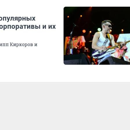
популярных
корпоративы и их
липп Киркоров и