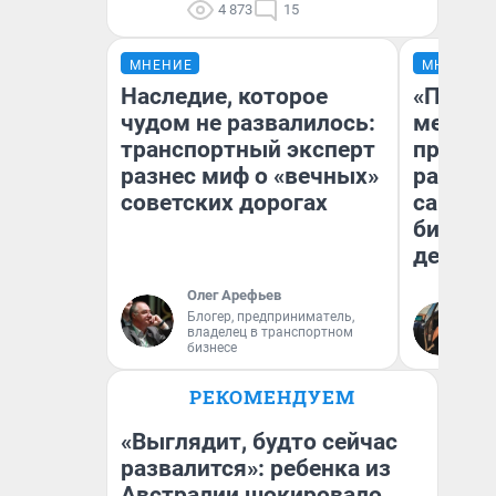
4 873
15
МНЕНИЕ
МНЕНИЕ
Наследие, которое
«Покуп
чудом не развалилось:
мешке»
транспортный эксперт
предпр
разнес миф о «вечных»
рассказ
советских дорогах
самом 
бизнес
дешевы
Олег Арефьев
На
Блогер, предприниматель,
владелец в транспортном
От
бизнесе
де
РЕКОМЕНДУЕМ
«Выглядит, будто сейчас
развалится»: ребенка из
Австралии шокировало