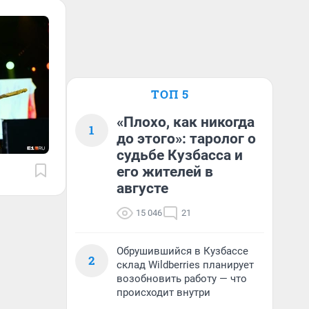
ТОП 5
«Плохо, как никогда
1
до этого»: таролог о
судьбе Кузбасса и
его жителей в
августе
15 046
21
Обрушившийся в Кузбассе
2
склад Wildberries планирует
возобновить работу — что
происходит внутри