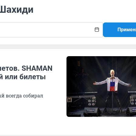
 Шахиди
Примен
илетов. SHAMAN
й или билеты
ый всегда собирал