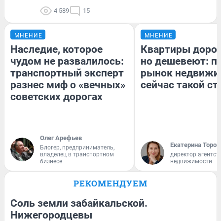
4 589
15
МНЕНИЕ
МНЕНИЕ
Наследие, которое
Квартиры доро
чудом не развалилось:
но дешевеют: п
транспортный эксперт
рынок недвижи
разнес миф о «вечных»
сейчас такой с
советских дорогах
Олег Арефьев
Екатерина Тороп
Блогер, предприниматель,
владелец в транспортном
директор агентст
бизнесе
недвижимости
РЕКОМЕНДУЕМ
Соль земли забайкальской.
Нижегородцевы