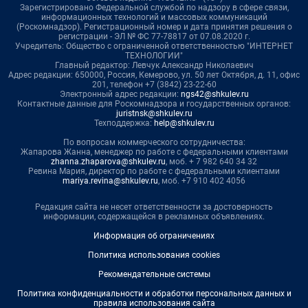
Зарегистрировано Федеральной службой по надзору в сфере связи,
информационных технологий и массовых коммуникаций
(Роскомнадзор). Регистрационный номер и дата принятия решения о
регистрации - ЭЛ № ФС 77-78817 от 07.08.2020 г.
Учредитель: Общество с ограниченной ответственностью "ИНТЕРНЕТ
ТЕХНОЛОГИИ"
Главный редактор: Левчук Александр Николаевич
Адрес редакции: 650000, Россия, Кемерово, ул. 50 лет Октября, д. 11, офис
201, телефон +7 (3842) 23-22-60
Электронный адрес редакции:
ngs42@shkulev.ru
Контактные данные для Роскомнадзора и государственных органов:
juristnsk@shkulev.ru
Техподдержка:
help@shkulev.ru
По вопросам коммерческого сотрудничества:
Жапарова Жанна, менеджер по работе с федеральными клиентами
zhanna.zhaparova@shkulev.ru
, моб. + 7 982 640 34 32
Ревина Мария, директор по работе с федеральными клиентами
mariya.revina@shkulev.ru
, моб. +7 910 402 4056
Редакция сайта не несет ответственности за достоверность
информации, содержащейся в рекламных объявлениях.
Информация об ограничениях
Политика использования cookies
Рекомендательные системы
Политика конфиденциальности и обработки персональных данных и
правила использования сайта