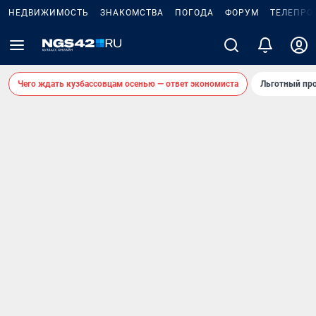
НЕДВИЖИМОСТЬ
ЗНАКОМСТВА
ПОГОДА
ФОРУМ
ТЕЛЕПРО
Чего ждать кузбассовцам осенью — ответ экономиста
Льготный про