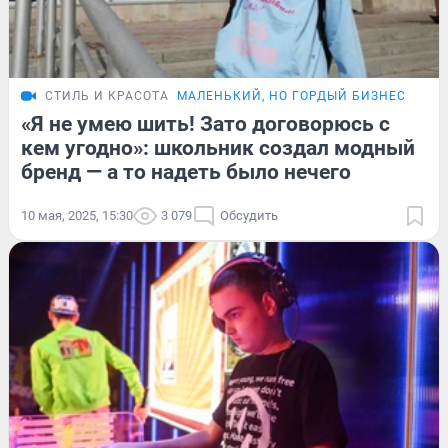
СТИЛЬ И КРАСОТА
МАЛЕНЬКИЙ, НО ГОРДЫЙ БИЗНЕС
ИСТ
«Я не умею шить! Зато договорюсь с
кем угодно»: школьник создал модный
бренд — а то надеть было нечего
10 мая, 2025, 15:30
3 079
Обсудить