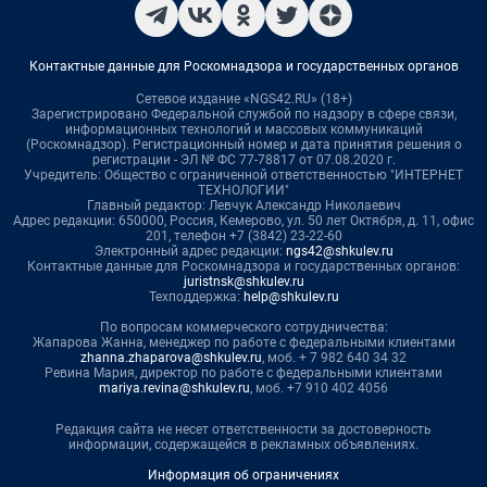
Контактные данные для Роскомнадзора и государственных органов
Сетевое издание «NGS42.RU» (18+)
Зарегистрировано Федеральной службой по надзору в сфере связи,
информационных технологий и массовых коммуникаций
(Роскомнадзор). Регистрационный номер и дата принятия решения о
регистрации - ЭЛ № ФС 77-78817 от 07.08.2020 г.
Учредитель: Общество с ограниченной ответственностью "ИНТЕРНЕТ
ТЕХНОЛОГИИ"
Главный редактор: Левчук Александр Николаевич
Адрес редакции: 650000, Россия, Кемерово, ул. 50 лет Октября, д. 11, офис
201, телефон +7 (3842) 23-22-60
Электронный адрес редакции:
ngs42@shkulev.ru
Контактные данные для Роскомнадзора и государственных органов:
juristnsk@shkulev.ru
Техподдержка:
help@shkulev.ru
По вопросам коммерческого сотрудничества:
Жапарова Жанна, менеджер по работе с федеральными клиентами
zhanna.zhaparova@shkulev.ru
, моб. + 7 982 640 34 32
Ревина Мария, директор по работе с федеральными клиентами
mariya.revina@shkulev.ru
, моб. +7 910 402 4056
Редакция сайта не несет ответственности за достоверность
информации, содержащейся в рекламных объявлениях.
Информация об ограничениях