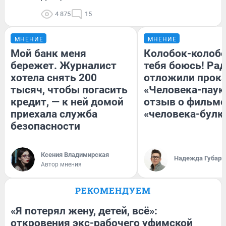
4 875
15
МНЕНИЕ
МНЕНИЕ
Мой банк меня
Колобок-колобо
бережет. Журналист
тебя боюсь! Рад
хотела снять 200
отложили прок
тысяч, чтобы погасить
«Человека-паук
кредит, — к ней домой
отзыв о фильме
приехала служба
«человека-булк
безопасности
Ксения Владимирская
Надежда Губарь
Автор мнения
РЕКОМЕНДУЕМ
«Я потерял жену, детей, всё»:
откровения экс-рабочего уфимской