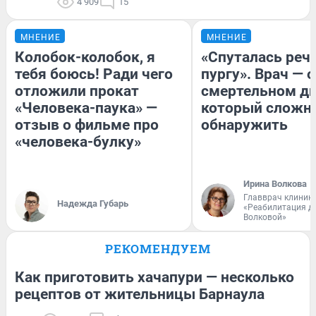
4 909
15
МНЕНИЕ
МНЕНИЕ
Колобок-колобок, я
«Спуталась речь
тебя боюсь! Ради чего
пургу». Врач — о
отложили прокат
смертельном ди
«Человека-паука» —
который сложн
отзыв о фильме про
обнаружить
«человека-булку»
Ирина Волкова
Главврач клиник
Надежда Губарь
«Реабилитация д
Волковой»
РЕКОМЕНДУЕМ
Как приготовить хачапури — несколько
рецептов от жительницы Барнаула