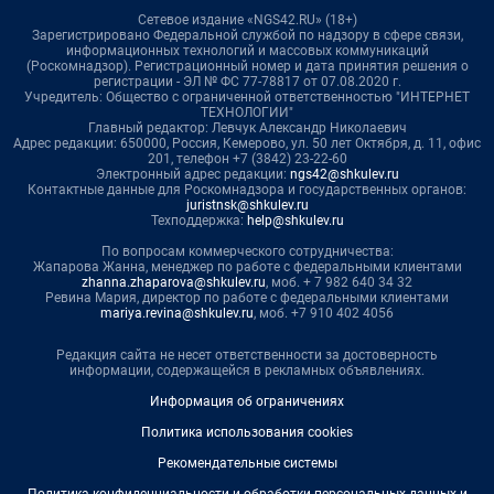
Сетевое издание «NGS42.RU» (18+)
Зарегистрировано Федеральной службой по надзору в сфере связи,
информационных технологий и массовых коммуникаций
(Роскомнадзор). Регистрационный номер и дата принятия решения о
регистрации - ЭЛ № ФС 77-78817 от 07.08.2020 г.
Учредитель: Общество с ограниченной ответственностью "ИНТЕРНЕТ
ТЕХНОЛОГИИ"
Главный редактор: Левчук Александр Николаевич
Адрес редакции: 650000, Россия, Кемерово, ул. 50 лет Октября, д. 11, офис
201, телефон +7 (3842) 23-22-60
Электронный адрес редакции:
ngs42@shkulev.ru
Контактные данные для Роскомнадзора и государственных органов:
juristnsk@shkulev.ru
Техподдержка:
help@shkulev.ru
По вопросам коммерческого сотрудничества:
Жапарова Жанна, менеджер по работе с федеральными клиентами
zhanna.zhaparova@shkulev.ru
, моб. + 7 982 640 34 32
Ревина Мария, директор по работе с федеральными клиентами
mariya.revina@shkulev.ru
, моб. +7 910 402 4056
Редакция сайта не несет ответственности за достоверность
информации, содержащейся в рекламных объявлениях.
Информация об ограничениях
Политика использования cookies
Рекомендательные системы
Политика конфиденциальности и обработки персональных данных и