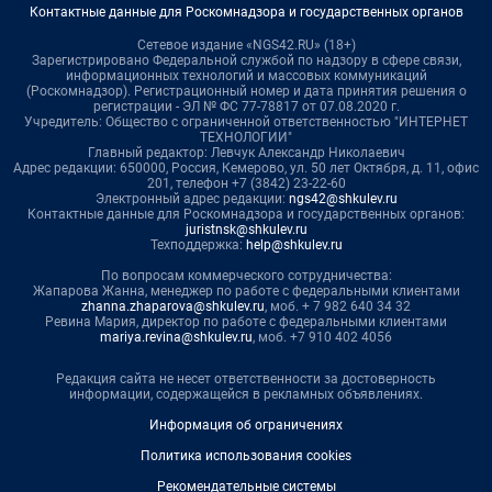
Контактные данные для Роскомнадзора и государственных органов
Сетевое издание «NGS42.RU» (18+)
Зарегистрировано Федеральной службой по надзору в сфере связи,
информационных технологий и массовых коммуникаций
(Роскомнадзор). Регистрационный номер и дата принятия решения о
регистрации - ЭЛ № ФС 77-78817 от 07.08.2020 г.
Учредитель: Общество с ограниченной ответственностью "ИНТЕРНЕТ
ТЕХНОЛОГИИ"
Главный редактор: Левчук Александр Николаевич
Адрес редакции: 650000, Россия, Кемерово, ул. 50 лет Октября, д. 11, офис
201, телефон +7 (3842) 23-22-60
Электронный адрес редакции:
ngs42@shkulev.ru
Контактные данные для Роскомнадзора и государственных органов:
juristnsk@shkulev.ru
Техподдержка:
help@shkulev.ru
По вопросам коммерческого сотрудничества:
Жапарова Жанна, менеджер по работе с федеральными клиентами
zhanna.zhaparova@shkulev.ru
, моб. + 7 982 640 34 32
Ревина Мария, директор по работе с федеральными клиентами
mariya.revina@shkulev.ru
, моб. +7 910 402 4056
Редакция сайта не несет ответственности за достоверность
информации, содержащейся в рекламных объявлениях.
Информация об ограничениях
Политика использования cookies
Рекомендательные системы