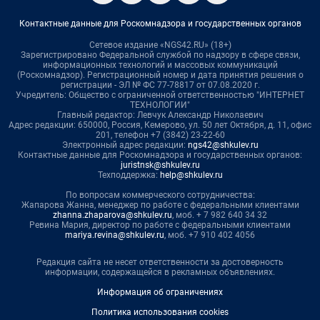
Контактные данные для Роскомнадзора и государственных органов
Сетевое издание «NGS42.RU» (18+)
Зарегистрировано Федеральной службой по надзору в сфере связи,
информационных технологий и массовых коммуникаций
(Роскомнадзор). Регистрационный номер и дата принятия решения о
регистрации - ЭЛ № ФС 77-78817 от 07.08.2020 г.
Учредитель: Общество с ограниченной ответственностью "ИНТЕРНЕТ
ТЕХНОЛОГИИ"
Главный редактор: Левчук Александр Николаевич
Адрес редакции: 650000, Россия, Кемерово, ул. 50 лет Октября, д. 11, офис
201, телефон +7 (3842) 23-22-60
Электронный адрес редакции:
ngs42@shkulev.ru
Контактные данные для Роскомнадзора и государственных органов:
juristnsk@shkulev.ru
Техподдержка:
help@shkulev.ru
По вопросам коммерческого сотрудничества:
Жапарова Жанна, менеджер по работе с федеральными клиентами
zhanna.zhaparova@shkulev.ru
, моб. + 7 982 640 34 32
Ревина Мария, директор по работе с федеральными клиентами
mariya.revina@shkulev.ru
, моб. +7 910 402 4056
Редакция сайта не несет ответственности за достоверность
информации, содержащейся в рекламных объявлениях.
Информация об ограничениях
Политика использования cookies