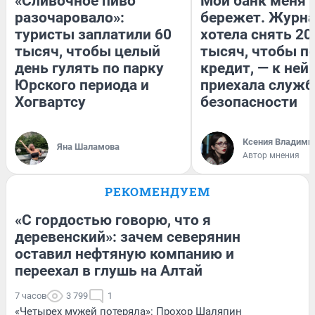
«Сливочное пиво
Мой банк меня
разочаровало»:
бережет. Журн
туристы заплатили 60
хотела снять 20
тысяч, чтобы целый
тысяч, чтобы п
день гулять по парку
кредит, — к ней
Юрского периода и
приехала служб
Хогвартсу
безопасности
Ксения Владими
Яна Шаламова
Автор мнения
РЕКОМЕНДУЕМ
«С гордостью говорю, что я
деревенский»: зачем северянин
оставил нефтяную компанию и
переехал в глушь на Алтай
7 часов
3 799
1
«Четырех мужей потеряла»: Прохор Шаляпин