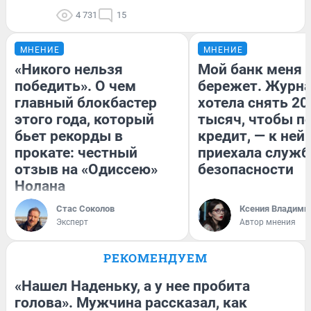
4 731
15
МНЕНИЕ
МНЕНИЕ
«Никого нельзя
Мой банк меня
победить». О чем
бережет. Журн
главный блокбастер
хотела снять 20
этого года, который
тысяч, чтобы п
бьет рекорды в
кредит, — к ней
прокате: честный
приехала служб
отзыв на «Одиссею»
безопасности
Нолана
Стас Соколов
Ксения Владими
Эксперт
Автор мнения
РЕКОМЕНДУЕМ
«Нашел Наденьку, а у нее пробита
голова». Мужчина рассказал, как