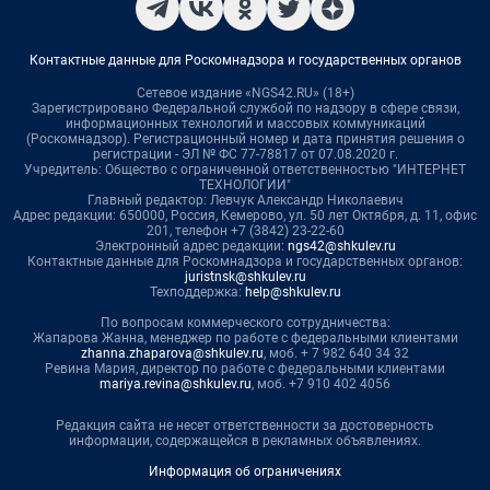
Контактные данные для Роскомнадзора и государственных органов
Сетевое издание «NGS42.RU» (18+)
Зарегистрировано Федеральной службой по надзору в сфере связи,
информационных технологий и массовых коммуникаций
(Роскомнадзор). Регистрационный номер и дата принятия решения о
регистрации - ЭЛ № ФС 77-78817 от 07.08.2020 г.
Учредитель: Общество с ограниченной ответственностью "ИНТЕРНЕТ
ТЕХНОЛОГИИ"
Главный редактор: Левчук Александр Николаевич
Адрес редакции: 650000, Россия, Кемерово, ул. 50 лет Октября, д. 11, офис
201, телефон +7 (3842) 23-22-60
Электронный адрес редакции:
ngs42@shkulev.ru
Контактные данные для Роскомнадзора и государственных органов:
juristnsk@shkulev.ru
Техподдержка:
help@shkulev.ru
По вопросам коммерческого сотрудничества:
Жапарова Жанна, менеджер по работе с федеральными клиентами
zhanna.zhaparova@shkulev.ru
, моб. + 7 982 640 34 32
Ревина Мария, директор по работе с федеральными клиентами
mariya.revina@shkulev.ru
, моб. +7 910 402 4056
Редакция сайта не несет ответственности за достоверность
информации, содержащейся в рекламных объявлениях.
Информация об ограничениях