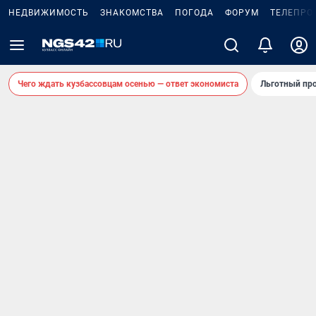
НЕДВИЖИМОСТЬ
ЗНАКОМСТВА
ПОГОДА
ФОРУМ
ТЕЛЕПРО
Чего ждать кузбассовцам осенью — ответ экономиста
Льготный про