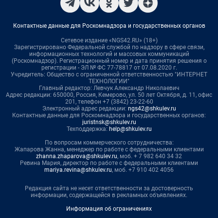
Контактные данные для Роскомнадзора и государственных органов
Сетевое издание «NGS42.RU» (18+)
Зарегистрировано Федеральной службой по надзору в сфере связи,
информационных технологий и массовых коммуникаций
(Роскомнадзор). Регистрационный номер и дата принятия решения о
регистрации - ЭЛ № ФС 77-78817 от 07.08.2020 г.
Учредитель: Общество с ограниченной ответственностью "ИНТЕРНЕТ
ТЕХНОЛОГИИ"
Главный редактор: Левчук Александр Николаевич
Адрес редакции: 650000, Россия, Кемерово, ул. 50 лет Октября, д. 11, офис
201, телефон +7 (3842) 23-22-60
Электронный адрес редакции:
ngs42@shkulev.ru
Контактные данные для Роскомнадзора и государственных органов:
juristnsk@shkulev.ru
Техподдержка:
help@shkulev.ru
По вопросам коммерческого сотрудничества:
Жапарова Жанна, менеджер по работе с федеральными клиентами
zhanna.zhaparova@shkulev.ru
, моб. + 7 982 640 34 32
Ревина Мария, директор по работе с федеральными клиентами
mariya.revina@shkulev.ru
, моб. +7 910 402 4056
Редакция сайта не несет ответственности за достоверность
информации, содержащейся в рекламных объявлениях.
Информация об ограничениях