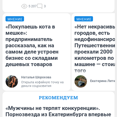
5 207
3
МНЕНИЕ
МНЕНИЕ
«Покупаешь кота в
«Нет некрасивы
мешке»:
городов, есть
предприниматель
недофинансиро
рассказала, как на
Путешественни
самом деле устроен
проехали 2000
бизнес со складами
километров по 
дешевых товаров
машине — стоил
того
Наталья Шорохова
Екатерина Литк
Открыла кофейную точку на
деньги соцразвития
РЕКОМЕНДУЕМ
«Мужчины не терпят конкуренции».
Порнозвезда из Екатеринбурга впервые