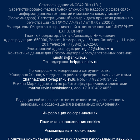
Сетевое издание «NGS42.RU» (18+)
Зарегистрировано Федеральной службой по надзору в сфере связи,
информационных технологий и массовых коммуникаций
(Роскомнадзор). Регистрационный номер и дата принятия решения о
регистрации - ЭЛ № ФС 77-78817 от 07.08.2020 г.
Учредитель: Общество с ограниченной ответственностью "ИНТЕРНЕТ
ТЕХНОЛОГИИ"
Главный редактор: Левчук Александр Николаевич
Адрес редакции: 650000, Россия, Кемерово, ул. 50 лет Октября, д. 11, офис
201, телефон +7 (3842) 23-22-60
Электронный адрес редакции:
ngs42@shkulev.ru
Контактные данные для Роскомнадзора и государственных органов:
juristnsk@shkulev.ru
Техподдержка:
help@shkulev.ru
По вопросам коммерческого сотрудничества:
Жапарова Жанна, менеджер по работе с федеральными клиентами
zhanna.zhaparova@shkulev.ru
, моб. + 7 982 640 34 32
Ревина Мария, директор по работе с федеральными клиентами
mariya.revina@shkulev.ru
, моб. +7 910 402 4056
Редакция сайта не несет ответственности за достоверность
информации, содержащейся в рекламных объявлениях.
Информация об ограничениях
Политика использования cookies
Рекомендательные системы
Политика конфиденциальности и обработки персональных данных и