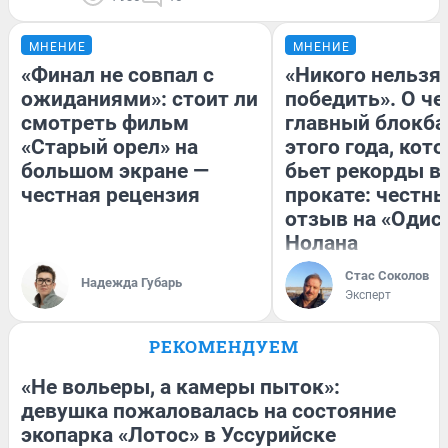
МНЕНИЕ
МНЕНИЕ
«Финал не совпал с
«Никого нельзя
ожиданиями»: стоит ли
победить». О ч
смотреть фильм
главный блокба
«Старый орел» на
этого года, кот
большом экране —
бьет рекорды в
честная рецензия
прокате: честн
отзыв на «Одис
Нолана
Стас Соколов
Надежда Губарь
Эксперт
РЕКОМЕНДУЕМ
«Не вольеры, а камеры пыток»:
девушка пожаловалась на состояние
экопарка «Лотос» в Уссурийске