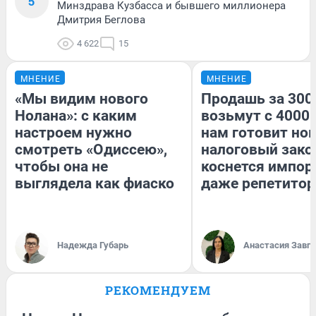
5
Минздрава Кузбасса и бывшего миллионера
Дмитрия Беглова
4 622
15
МНЕНИЕ
МНЕНИЕ
«Мы видим нового
Продашь за 3000
Нолана»: с каким
возьмут с 4000.
настроем нужно
нам готовит но
смотреть «Одиссею»,
налоговый зако
чтобы она не
коснется импор
выглядела как фиаско
даже репетитор
Надежда Губарь
Анастасия Завг
РЕКОМЕНДУЕМ