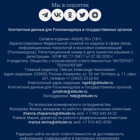
Мы в соцсетях
Контактные данные для Роскомнадзора и государственных органов
Сетевое издание «NGS42.RU» (18+)
Зарегистрировано Федеральной службой по надзору в сфере связи,
информационных технологий и массовых коммуникаций
(Роскомнадзор). Регистрационный номер и дата принятия решения о
регистрации - ЭЛ № ФС 77-78817 от 07.08.2020 г.
Учредитель: Общество с ограниченной ответственностью "ИНТЕРНЕТ
ТЕХНОЛОГИИ"
Главный редактор: Левчук Александр Николаевич
Адрес редакции: 650000, Россия, Кемерово, ул. 50 лет Октября, д. 11, офис
201, телефон +7 (3842) 23-22-60
Электронный адрес редакции:
ngs42@shkulev.ru
Контактные данные для Роскомнадзора и государственных органов:
juristnsk@shkulev.ru
Техподдержка:
help@shkulev.ru
По вопросам коммерческого сотрудничества:
Жапарова Жанна, менеджер по работе с федеральными клиентами
zhanna.zhaparova@shkulev.ru
, моб. + 7 982 640 34 32
Ревина Мария, директор по работе с федеральными клиентами
mariya.revina@shkulev.ru
, моб. +7 910 402 4056
Редакция сайта не несет ответственности за достоверность
информации, содержащейся в рекламных объявлениях.