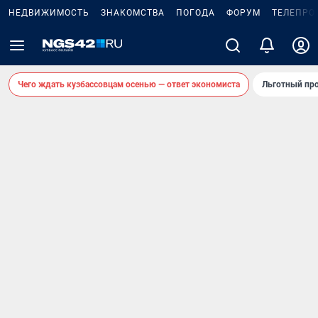
НЕДВИЖИМОСТЬ
ЗНАКОМСТВА
ПОГОДА
ФОРУМ
ТЕЛЕПРО
Чего ждать кузбассовцам осенью — ответ экономиста
Льготный про