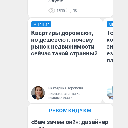
августе
4 918
10
МНЕНИЕ
МНЕНИЕ
Квартиры дорожают,
Тепло 
но дешевеют: почему
холодн
рынок недвижимости
зимой.
сейчас такой странный
ездит н
плюсы 
Екатерина Торопова
Д
директор агентства
недвижимости
РЕКОМЕНДУЕМ
«Вам зачем он?»: дизайнер