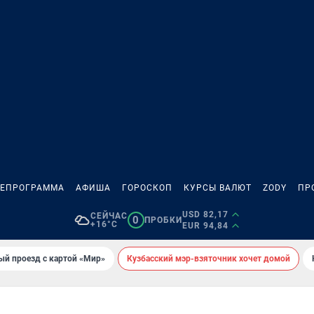
ЛЕПРОГРАММА
АФИША
ГОРОСКОП
КУРСЫ ВАЛЮТ
ZODY
ПР
USD 82,17
СЕЙЧАС
0
ПРОБКИ
+16°C
EUR 94,84
ый проезд с картой «Мир»
Кузбасский мэр-взяточник хочет домой