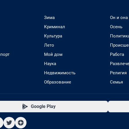
Зима
Он и она
Криминал
Осень
Культура
Политик
Лето
Происше
спорт
Мой дом
Работа
Наука
Развлеч
Недвижимость
Религия
Образование
Семья
Google Play