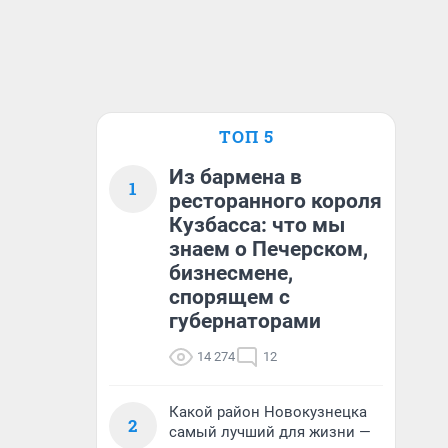
ТОП 5
Из бармена в
1
ресторанного короля
Кузбасса: что мы
знаем о Печерском,
бизнесмене,
спорящем с
губернаторами
14 274
12
Какой район Новокузнецка
2
самый лучший для жизни —