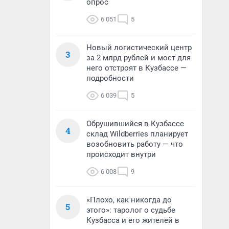
опрос
6 051
5
Новый логистический центр
3
за 2 млрд рублей и мост для
него отстроят в Кузбассе —
подробности
6 039
5
Обрушившийся в Кузбассе
4
склад Wildberries планирует
возобновить работу — что
происходит внутри
6 008
9
«Плохо, как никогда до
5
этого»: таролог о судьбе
Кузбасса и его жителей в