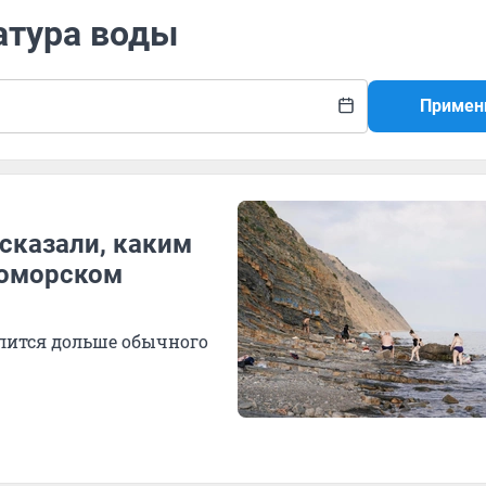
атура воды
Примен
сказали, каким
номорском
длится дольше обычного