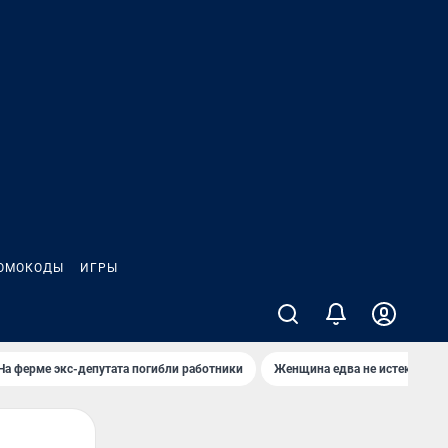
ОМОКОДЫ
ИГРЫ
На ферме экс-депутата погибли работники
Женщина едва не истекла кро