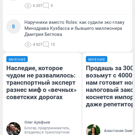
6 207
5
Наручники вместо Rolex: как судили экс-главу
5
Минздрава Кузбасса и бывшего миллионера
Дмитрия Беглова
4 927
15
МНЕНИЕ
МНЕНИЕ
Наследие, которое
Продашь за 3000
чудом не развалилось:
возьмут с 4000.
транспортный эксперт
нам готовит но
разнес миф о «вечных»
налоговый зако
советских дорогах
коснется импор
даже репетитор
Олег Арефьев
Блогер, предприниматель,
Анастасия Завг
владелец в транспортном