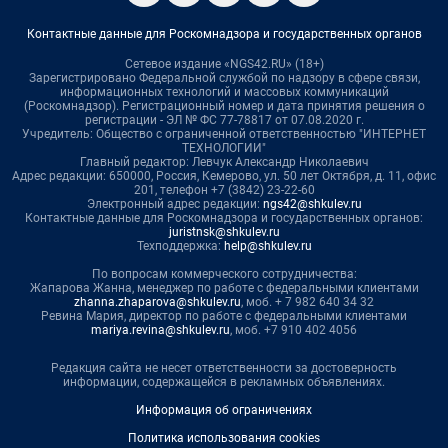
Контактные данные для Роскомнадзора и государственных органов
Сетевое издание «NGS42.RU» (18+)
Зарегистрировано Федеральной службой по надзору в сфере связи,
информационных технологий и массовых коммуникаций
(Роскомнадзор). Регистрационный номер и дата принятия решения о
регистрации - ЭЛ № ФС 77-78817 от 07.08.2020 г.
Учредитель: Общество с ограниченной ответственностью "ИНТЕРНЕТ
ТЕХНОЛОГИИ"
Главный редактор: Левчук Александр Николаевич
Адрес редакции: 650000, Россия, Кемерово, ул. 50 лет Октября, д. 11, офис
201, телефон +7 (3842) 23-22-60
Электронный адрес редакции:
ngs42@shkulev.ru
Контактные данные для Роскомнадзора и государственных органов:
juristnsk@shkulev.ru
Техподдержка:
help@shkulev.ru
По вопросам коммерческого сотрудничества:
Жапарова Жанна, менеджер по работе с федеральными клиентами
zhanna.zhaparova@shkulev.ru
, моб. + 7 982 640 34 32
Ревина Мария, директор по работе с федеральными клиентами
mariya.revina@shkulev.ru
, моб. +7 910 402 4056
Редакция сайта не несет ответственности за достоверность
информации, содержащейся в рекламных объявлениях.
Информация об ограничениях
Политика использования cookies