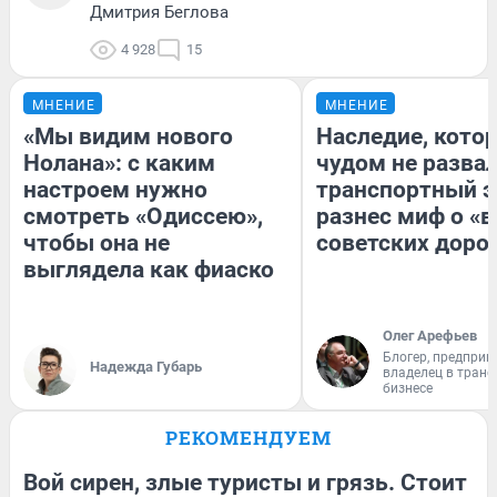
Дмитрия Беглова
4 928
15
МНЕНИЕ
МНЕНИЕ
«Мы видим нового
Наследие, кото
Нолана»: с каким
чудом не разва
настроем нужно
транспортный э
смотреть «Одиссею»,
разнес миф о «
чтобы она не
советских доро
выглядела как фиаско
Олег Арефьев
Блогер, предприн
Надежда Губарь
владелец в тран
бизнесе
РЕКОМЕНДУЕМ
Вой сирен, злые туристы и грязь. Стоит