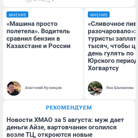
МНЕНИЕ
МНЕНИЕ
«Машина просто
«Сливочное пив
полетела». Водитель
разочаровало»:
сравнил бензин в
туристы заплат
Казахстане и России
тысяч, чтобы ц
день гулять по 
Юрского период
Хогвартсу
Анатолий Кузнецов
Яна Шаламова
РЕКОМЕНДУЕМ
Новости ХМАО за 5 августа: муж дает
деньги Айзе, вартовчанин оголился
возле ТЦ, откроются новые