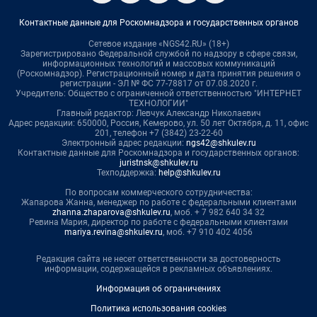
Контактные данные для Роскомнадзора и государственных органов
Сетевое издание «NGS42.RU» (18+)
Зарегистрировано Федеральной службой по надзору в сфере связи,
информационных технологий и массовых коммуникаций
(Роскомнадзор). Регистрационный номер и дата принятия решения о
регистрации - ЭЛ № ФС 77-78817 от 07.08.2020 г.
Учредитель: Общество с ограниченной ответственностью "ИНТЕРНЕТ
ТЕХНОЛОГИИ"
Главный редактор: Левчук Александр Николаевич
Адрес редакции: 650000, Россия, Кемерово, ул. 50 лет Октября, д. 11, офис
201, телефон +7 (3842) 23-22-60
Электронный адрес редакции:
ngs42@shkulev.ru
Контактные данные для Роскомнадзора и государственных органов:
juristnsk@shkulev.ru
Техподдержка:
help@shkulev.ru
По вопросам коммерческого сотрудничества:
Жапарова Жанна, менеджер по работе с федеральными клиентами
zhanna.zhaparova@shkulev.ru
, моб. + 7 982 640 34 32
Ревина Мария, директор по работе с федеральными клиентами
mariya.revina@shkulev.ru
, моб. +7 910 402 4056
Редакция сайта не несет ответственности за достоверность
информации, содержащейся в рекламных объявлениях.
Информация об ограничениях
Политика использования cookies