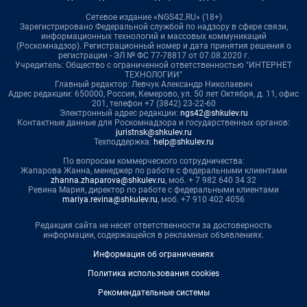
Сетевое издание «NGS42.RU» (18+)
Зарегистрировано Федеральной службой по надзору в сфере связи,
информационных технологий и массовых коммуникаций
(Роскомнадзор). Регистрационный номер и дата принятия решения о
регистрации - ЭЛ № ФС 77-78817 от 07.08.2020 г.
Учредитель: Общество с ограниченной ответственностью "ИНТЕРНЕТ
ТЕХНОЛОГИИ"
Главный редактор: Левчук Александр Николаевич
Адрес редакции: 650000, Россия, Кемерово, ул. 50 лет Октября, д. 11, офис
201, телефон +7 (3842) 23-22-60
Электронный адрес редакции:
ngs42@shkulev.ru
Контактные данные для Роскомнадзора и государственных органов:
juristnsk@shkulev.ru
Техподдержка:
help@shkulev.ru
По вопросам коммерческого сотрудничества:
Жапарова Жанна, менеджер по работе с федеральными клиентами
zhanna.zhaparova@shkulev.ru
, моб. + 7 982 640 34 32
Ревина Мария, директор по работе с федеральными клиентами
mariya.revina@shkulev.ru
, моб. +7 910 402 4056
Редакция сайта не несет ответственности за достоверность
информации, содержащейся в рекламных объявлениях.
Информация об ограничениях
Политика использования cookies
Рекомендательные системы