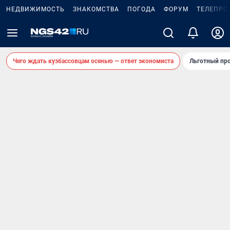
НЕДВИЖИМОСТЬ
ЗНАКОМСТВА
ПОГОДА
ФОРУМ
ТЕЛЕПРО
Чего ждать кузбассовцам осенью — ответ экономиста
Льготный про