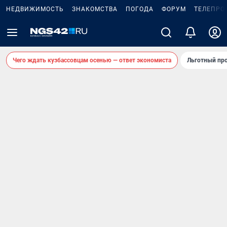
НЕДВИЖИМОСТЬ
ЗНАКОМСТВА
ПОГОДА
ФОРУМ
ТЕЛЕПРО
Чего ждать кузбассовцам осенью — ответ экономиста
Льготный про