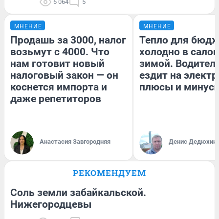
6 064
5
МНЕНИЕ
МНЕНИЕ
Продашь за 3000, налог
Тепло для бюдж
возьмут с 4000. Что
холодно в сало
нам готовит новый
зимой. Водитель
налоговый закон — он
ездит на электр
коснется импорта и
плюсы и минус
даже репетиторов
Анастасия Завгородняя
Денис Дедюхин
РЕКОМЕНДУЕМ
Соль земли забайкальской.
Нижегородцевы