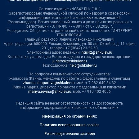
Сетевое издание «NGS42.RU» (18+)
Зарегистрировано Федеральной службой по надзору в сфере связи,
информационных технологий и массовых коммуникаций
(Роскомнадзор). Регистрационный номер и дата принятия решения о
регистрации - ЭЛ № ФС 77-78817 от 07.08.2020 г.
Учредитель: Общество с ограниченной ответственностью "ИНТЕРНЕТ
ТЕХНОЛОГИИ"
Главный редактор: Левчук Александр Николаевич
Адрес редакции: 650000, Россия, Кемерово, ул. 50 лет Октября, д. 11, офис
201, телефон +7 (3842) 23-22-60
Электронный адрес редакции:
ngs42@shkulev.ru
Контактные данные для Роскомнадзора и государственных органов:
juristnsk@shkulev.ru
Техподдержка:
help@shkulev.ru
По вопросам коммерческого сотрудничества:
Жапарова Жанна, менеджер по работе с федеральными клиентами
zhanna.zhaparova@shkulev.ru
, моб. + 7 982 640 34 32
Ревина Мария, директор по работе с федеральными клиентами
mariya.revina@shkulev.ru
, моб. +7 910 402 4056
Редакция сайта не несет ответственности за достоверность
информации, содержащейся в рекламных объявлениях.
Информация об ограничениях
Политика использования cookies
Рекомендательные системы