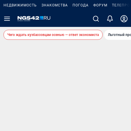
НЕДВИЖИМОСТЬ
ЗНАКОМСТВА
ПОГОДА
ФОРУМ
ТЕЛЕПРО
Чего ждать кузбассовцам осенью — ответ экономиста
Льготный про