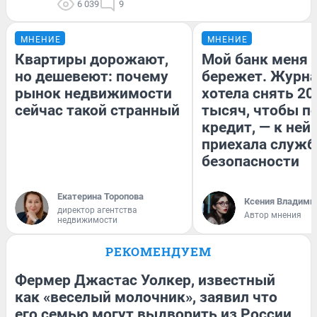
6 039
9
МНЕНИЕ
МНЕНИЕ
Квартиры дорожают,
Мой банк меня
но дешевеют: почему
бережет. Журн
рынок недвижимости
хотела снять 20
сейчас такой странный
тысяч, чтобы п
кредит, — к ней
приехала служб
безопасности
Екатерина Торопова
Ксения Владими
директор агентства
Автор мнения
недвижимости
РЕКОМЕНДУЕМ
Фермер Джастас Уолкер, известный
как «веселый молочник», заявил что
его семью могут выдворить из России