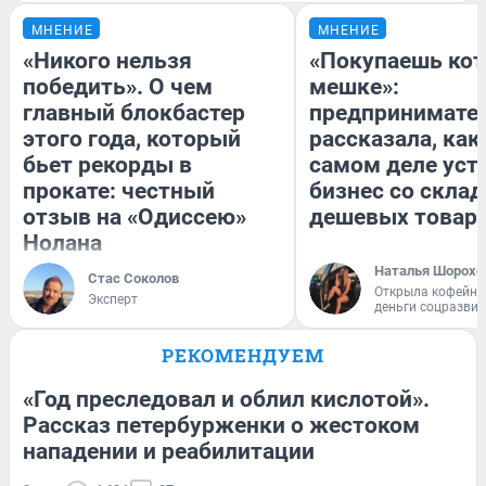
МНЕНИЕ
МНЕНИЕ
«Никого нельзя
«Покупаешь кот
победить». О чем
мешке»:
главный блокбастер
предпринимате
этого года, который
рассказала, как
бьет рекорды в
самом деле уст
прокате: честный
бизнес со скла
отзыв на «Одиссею»
дешевых товар
Нолана
Наталья Шорохо
Стас Соколов
Открыла кофейну
Эксперт
деньги соцразви
РЕКОМЕНДУЕМ
«Год преследовал и облил кислотой».
Рассказ петербурженки о жестоком
нападении и реабилитации