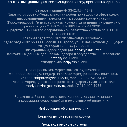
Контактные данные для Роскомнадзора и государственных органов
Сетевое издание «NGS42.RU» (18+)
Зарегистрировано Федеральной службой по надзору в сфере связи,
информационных технологий и массовых коммуникаций
(Роскомнадзор). Регистрационный номер и дата принятия решения о
регистрации - ЭЛ № ФС 77-78817 от 07.08.2020 г.
Учредитель: Общество с ограниченной ответственностью "ИНТЕРНЕТ
ТЕХНОЛОГИИ"
Главный редактор: Левчук Александр Николаевич
Адрес редакции: 650000, Россия, Кемерово, ул. 50 лет Октября, д. 11, офис
201, телефон +7 (3842) 23-22-60
Электронный адрес редакции:
ngs42@shkulev.ru
Контактные данные для Роскомнадзора и государственных органов:
juristnsk@shkulev.ru
Техподдержка:
help@shkulev.ru
По вопросам коммерческого сотрудничества:
Жапарова Жанна, менеджер по работе с федеральными клиентами
zhanna.zhaparova@shkulev.ru
, моб. + 7 982 640 34 32
Ревина Мария, директор по работе с федеральными клиентами
mariya.revina@shkulev.ru
, моб. +7 910 402 4056
Редакция сайта не несет ответственности за достоверность
информации, содержащейся в рекламных объявлениях.
Информация об ограничениях
Политика использования cookies
Рекомендательные системы