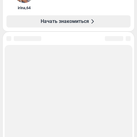
irina
,
64
Начать знакомиться