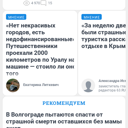
4 970
15
МНЕНИЕ
МНЕНИЕ
«Нет некрасивых
«За неделю две
городов, есть
были страшные
недофинансированные».
туристка расска
Путешественники
отдыхе в Крым
проехали 2000
километров по Уралу на
машине — стоило ли оно
того
Александра Исм
Екатерина Литкевич
заместитель глав
редактора 63.RU
РЕКОМЕНДУЕМ
В Волгограде пытаются спасти от
страшной смерти оставшихся без мамы