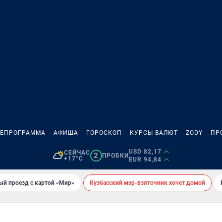
ЛЕПРОГРАММА
АФИША
ГОРОСКОП
КУРСЫ ВАЛЮТ
ZODY
ПР
USD 82,17
СЕЙЧАС
2
ПРОБКИ
+17°C
EUR 94,84
ый проезд с картой «Мир»
Кузбасский мэр-взяточник хочет домой