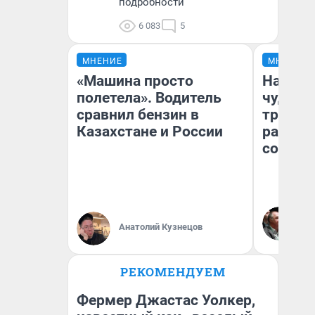
подробности
6 083
5
МНЕНИЕ
МНЕНИЕ
«Машина просто
Наслед
полетела». Водитель
чудом 
сравнил бензин в
трансп
Казахстане и России
разнес
советс
Ол
Бл
Анатолий Кузнецов
вл
би
РЕКОМЕНДУЕМ
Фермер Джастас Уолкер,