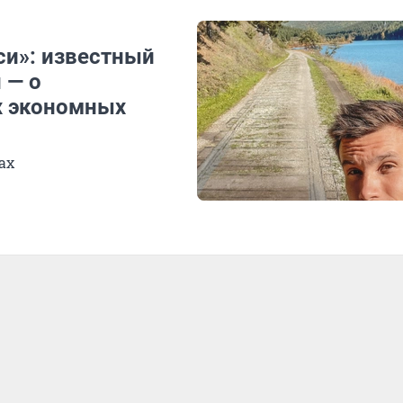
си»: известный
 — о
х экономных
ах