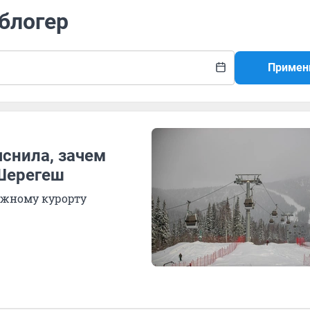
-блогер
Примен
снила, зачем
 Шерегеш
ыжному курорту