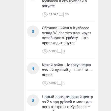
Кузбасса и его жителей в
августе
11 394
15
Обрушившийся в Кузбассе
3
склад Wildberries планирует
возобновить работу — что
происходит внутри
6 198
9
Какой район Новокузнецка
4
самый лучший для жизни —
опрос
6 092
5
Новый логистический центр
5
за 2 млрд рублей и мост для
него отстроят в Кузбассе —