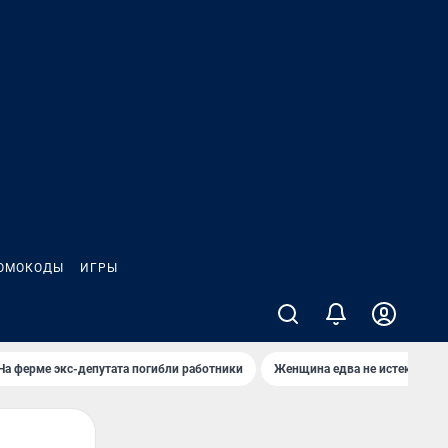
ОМОКОДЫ
ИГРЫ
На ферме экс-депутата погибли работники
Женщина едва не истекла кро