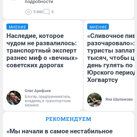
подробности
5 840
5
МНЕНИЕ
МНЕНИЕ
Наследие, которое
«Сливочное пив
чудом не развалилось:
разочаровало»:
транспортный эксперт
туристы заплат
разнес миф о «вечных»
тысяч, чтобы ц
советских дорогах
день гулять по 
Юрского период
Хогвартсу
Олег Арефьев
Блогер, предприниматель,
Яна Шаламова
владелец в транспортном
бизнесе
РЕКОМЕНДУЕМ
«Мы начали в самое нестабильное