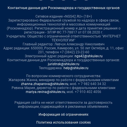
Контактные данные для Роскомнадзора и государственных органов
Сетевое издание «NGS42.RU» (18+)
Зарегистрировано Федеральной службой по надзору в сфере связи,
информационных технологий и массовых коммуникаций
(Роскомнадзор). Регистрационный номер и дата принятия решения о
регистрации - ЭЛ № ФС 77-78817 от 07.08.2020 г.
Учредитель: Общество с ограниченной ответственностью "ИНТЕРНЕТ
ТЕХНОЛОГИИ"
Главный редактор: Левчук Александр Николаевич
Адрес редакции: 650000, Россия, Кемерово, ул. 50 лет Октября, д. 11, офис
201, телефон +7 (3842) 23-22-60
Электронный адрес редакции:
ngs42@shkulev.ru
Контактные данные для Роскомнадзора и государственных органов:
juristnsk@shkulev.ru
Техподдержка:
help@shkulev.ru
По вопросам коммерческого сотрудничества:
Жапарова Жанна, менеджер по работе с федеральными клиентами
zhanna.zhaparova@shkulev.ru
, моб. + 7 982 640 34 32
Ревина Мария, директор по работе с федеральными клиентами
mariya.revina@shkulev.ru
, моб. +7 910 402 4056
Редакция сайта не несет ответственности за достоверность
информации, содержащейся в рекламных объявлениях.
Информация об ограничениях
Политика использования cookies