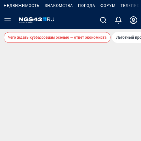
НЕДВИЖИМОСТЬ
ЗНАКОМСТВА
ПОГОДА
ФОРУМ
ТЕЛЕПРО
Чего ждать кузбассовцам осенью — ответ экономиста
Льготный про