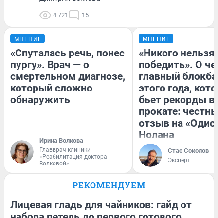
4 721
15
МНЕНИЕ
МНЕНИЕ
«Спуталась речь, понес
«Никого нельзя
пургу». Врач — о
победить». О ч
смертельном диагнозе,
главный блокба
который сложно
этого года, кот
обнаружить
бьет рекорды в
прокате: честн
отзыв на «Одис
Нолана
Ирина Волкова
Главврач клиники
Стас Соколов
«Реабилитация доктора
Эксперт
Волковой»
РЕКОМЕНДУЕМ
Лицевая гладь для чайников: гайд от
набора петель до первого готового