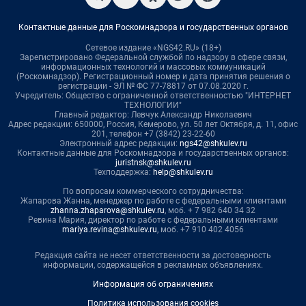
Контактные данные для Роскомнадзора и государственных органов
Сетевое издание «NGS42.RU» (18+)
Зарегистрировано Федеральной службой по надзору в сфере связи,
информационных технологий и массовых коммуникаций
(Роскомнадзор). Регистрационный номер и дата принятия решения о
регистрации - ЭЛ № ФС 77-78817 от 07.08.2020 г.
Учредитель: Общество с ограниченной ответственностью "ИНТЕРНЕТ
ТЕХНОЛОГИИ"
Главный редактор: Левчук Александр Николаевич
Адрес редакции: 650000, Россия, Кемерово, ул. 50 лет Октября, д. 11, офис
201, телефон +7 (3842) 23-22-60
Электронный адрес редакции:
ngs42@shkulev.ru
Контактные данные для Роскомнадзора и государственных органов:
juristnsk@shkulev.ru
Техподдержка:
help@shkulev.ru
По вопросам коммерческого сотрудничества:
Жапарова Жанна, менеджер по работе с федеральными клиентами
zhanna.zhaparova@shkulev.ru
, моб. + 7 982 640 34 32
Ревина Мария, директор по работе с федеральными клиентами
mariya.revina@shkulev.ru
, моб. +7 910 402 4056
Редакция сайта не несет ответственности за достоверность
информации, содержащейся в рекламных объявлениях.
Информация об ограничениях
Политика использования cookies