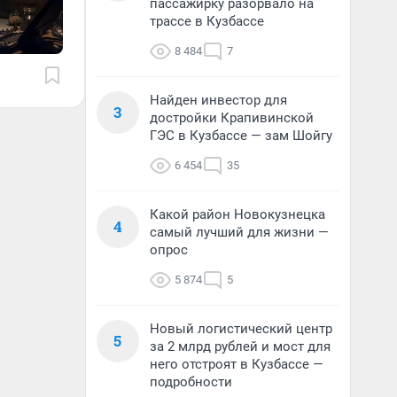
пассажирку разорвало на
трассе в Кузбассе
8 484
7
Найден инвестор для
3
достройки Крапивинской
ГЭС в Кузбассе — зам Шойгу
6 454
35
Какой район Новокузнецка
4
самый лучший для жизни —
опрос
5 874
5
Новый логистический центр
5
за 2 млрд рублей и мост для
него отстроят в Кузбассе —
подробности