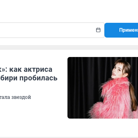
Примен
»: как актриса
ибири пробилась
тала звездой