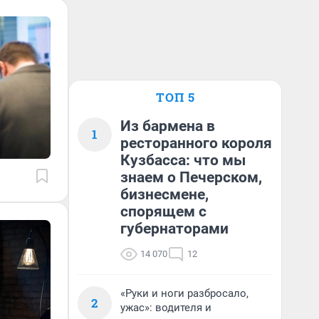
ТОП 5
Из бармена в
1
ресторанного короля
Кузбасса: что мы
знаем о Печерском,
бизнесмене,
спорящем с
губернаторами
14 070
12
«Руки и ноги разбросало,
2
ужас»: водителя и