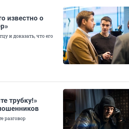
то известно о
ер»
цу и доказать, что его
те трубку!»
 мошенников
е разговор