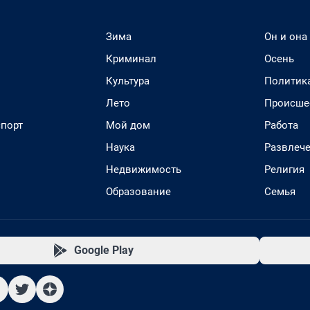
Зима
Он и она
Криминал
Осень
Культура
Политик
Лето
Происше
спорт
Мой дом
Работа
Наука
Развлеч
Недвижимость
Религия
Образование
Семья
Google Play