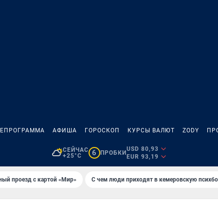
ЛЕПРОГРАММА
АФИША
ГОРОСКОП
КУРСЫ ВАЛЮТ
ZODY
ПР
USD 80,93
СЕЙЧАС
6
ПРОБКИ
+25°C
EUR 93,19
ный проезд с картой «Мир»
С чем люди приходят в кемеровскую психб