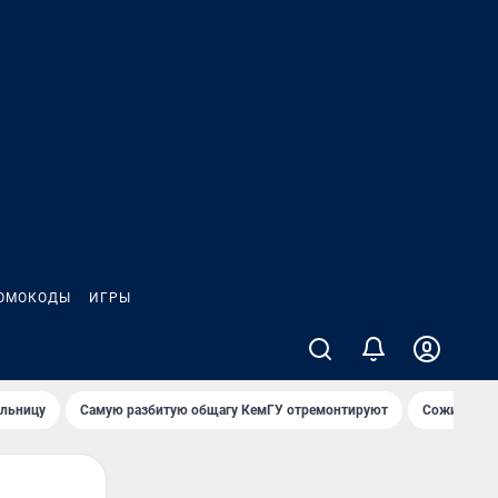
ОМОКОДЫ
ИГРЫ
ольницу
Самую разбитую общагу КемГУ отремонтируют
Сожительни