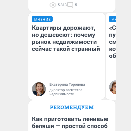
5 813
5
МНЕНИЕ
МНЕНИЕ
Квартиры дорожают,
«Спутал
но дешевеют: почему
пургу».
рынок недвижимости
смерте
сейчас такой странный
которы
обнару
Ир
Екатерина Торопова
Гл
директор агентства
«Р
недвижимости
Во
РЕКОМЕНДУЕМ
Как приготовить ленивые
беляши — простой способ