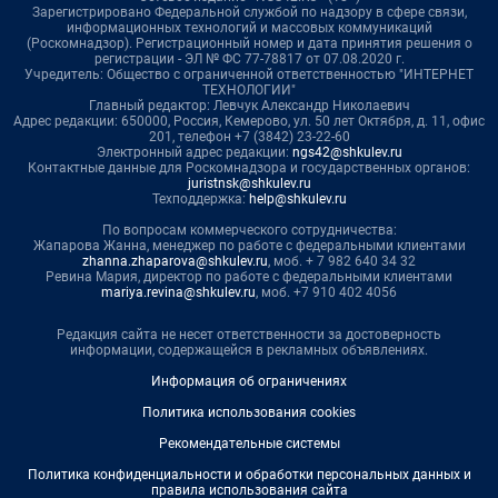
Зарегистрировано Федеральной службой по надзору в сфере связи,
информационных технологий и массовых коммуникаций
(Роскомнадзор). Регистрационный номер и дата принятия решения о
регистрации - ЭЛ № ФС 77-78817 от 07.08.2020 г.
Учредитель: Общество с ограниченной ответственностью "ИНТЕРНЕТ
ТЕХНОЛОГИИ"
Главный редактор: Левчук Александр Николаевич
Адрес редакции: 650000, Россия, Кемерово, ул. 50 лет Октября, д. 11, офис
201, телефон +7 (3842) 23-22-60
Электронный адрес редакции:
ngs42@shkulev.ru
Контактные данные для Роскомнадзора и государственных органов:
juristnsk@shkulev.ru
Техподдержка:
help@shkulev.ru
По вопросам коммерческого сотрудничества:
Жапарова Жанна, менеджер по работе с федеральными клиентами
zhanna.zhaparova@shkulev.ru
, моб. + 7 982 640 34 32
Ревина Мария, директор по работе с федеральными клиентами
mariya.revina@shkulev.ru
, моб. +7 910 402 4056
Редакция сайта не несет ответственности за достоверность
информации, содержащейся в рекламных объявлениях.
Информация об ограничениях
Политика использования cookies
Рекомендательные системы
Политика конфиденциальности и обработки персональных данных и
правила использования сайта