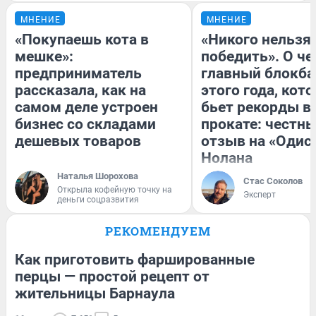
МНЕНИЕ
МНЕНИЕ
«Покупаешь кота в
«Никого нельзя
мешке»:
победить». О ч
предприниматель
главный блокба
рассказала, как на
этого года, кот
самом деле устроен
бьет рекорды в
бизнес со складами
прокате: честн
дешевых товаров
отзыв на «Одис
Нолана
Наталья Шорохова
Стас Соколов
Открыла кофейную точку на
Эксперт
деньги соцразвития
РЕКОМЕНДУЕМ
Как приготовить фаршированные
перцы — простой рецепт от
жительницы Барнаула