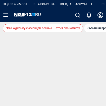
НЕДВИЖИМОСТЬ
ЗНАКОМСТВА
ПОГОДА
ФОРУМ
ТЕЛЕПРО
Чего ждать кузбассовцам осенью — ответ экономиста
Льготный про