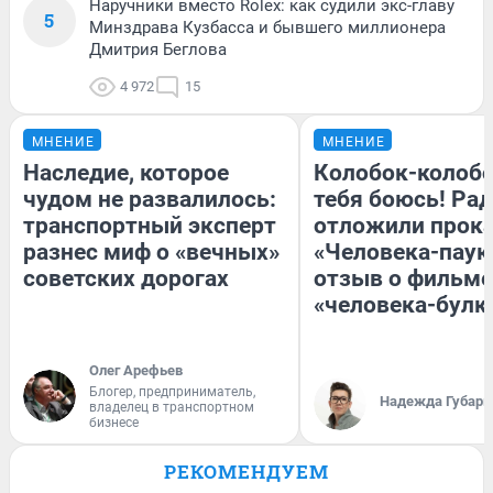
Наручники вместо Rolex: как судили экс-главу
5
Минздрава Кузбасса и бывшего миллионера
Дмитрия Беглова
4 972
15
МНЕНИЕ
МНЕНИЕ
Наследие, которое
Колобок-колобо
чудом не развалилось:
тебя боюсь! Рад
транспортный эксперт
отложили прок
разнес миф о «вечных»
«Человека-паук
советских дорогах
отзыв о фильме
«человека-булк
Олег Арефьев
Блогер, предприниматель,
Надежда Губарь
владелец в транспортном
бизнесе
РЕКОМЕНДУЕМ