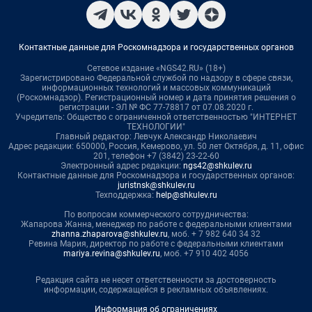
Контактные данные для Роскомнадзора и государственных органов
Сетевое издание «NGS42.RU» (18+)
Зарегистрировано Федеральной службой по надзору в сфере связи,
информационных технологий и массовых коммуникаций
(Роскомнадзор). Регистрационный номер и дата принятия решения о
регистрации - ЭЛ № ФС 77-78817 от 07.08.2020 г.
Учредитель: Общество с ограниченной ответственностью "ИНТЕРНЕТ
ТЕХНОЛОГИИ"
Главный редактор: Левчук Александр Николаевич
Адрес редакции: 650000, Россия, Кемерово, ул. 50 лет Октября, д. 11, офис
201, телефон +7 (3842) 23-22-60
Электронный адрес редакции:
ngs42@shkulev.ru
Контактные данные для Роскомнадзора и государственных органов:
juristnsk@shkulev.ru
Техподдержка:
help@shkulev.ru
По вопросам коммерческого сотрудничества:
Жапарова Жанна, менеджер по работе с федеральными клиентами
zhanna.zhaparova@shkulev.ru
, моб. + 7 982 640 34 32
Ревина Мария, директор по работе с федеральными клиентами
mariya.revina@shkulev.ru
, моб. +7 910 402 4056
Редакция сайта не несет ответственности за достоверность
информации, содержащейся в рекламных объявлениях.
Информация об ограничениях