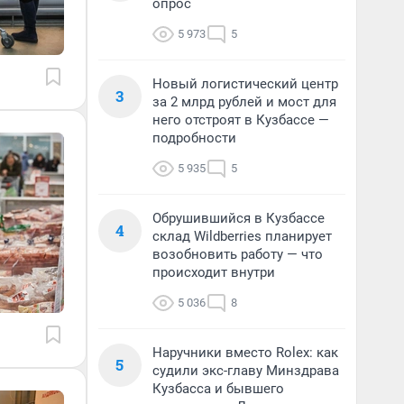
опрос
5 973
5
Новый логистический центр
3
за 2 млрд рублей и мост для
него отстроят в Кузбассе —
подробности
5 935
5
Обрушившийся в Кузбассе
4
склад Wildberries планирует
возобновить работу — что
происходит внутри
5 036
8
Наручники вместо Rolex: как
5
судили экс-главу Минздрава
Кузбасса и бывшего