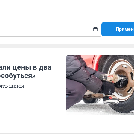
Примен
ли цены в два
реобуться»
нять шины