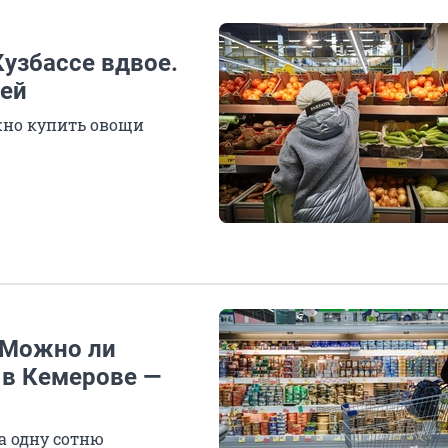
узбассе вдвое.
лей
жно купить овощи
 Можно ли
 в Кемерове —
а одну сотню