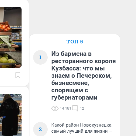
ТОП 5
Из бармена в
1
ресторанного короля
Кузбасса: что мы
знаем о Печерском,
бизнесмене,
спорящем с
губернаторами
14 181
12
Какой район Новокузнецка
2
самый лучший для жизни —