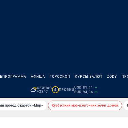
ЛЕПРОГРАММА
АФИША
ГОРОСКОП
КУРСЫ ВАЛЮТ
ZODY
ПР
USD 81,41
СЕЙЧАС
4
ПРОБКИ
+22°C
EUR 94,06
ый проезд с картой «Мир»
Кузбасский мэр-взяточник хочет домой