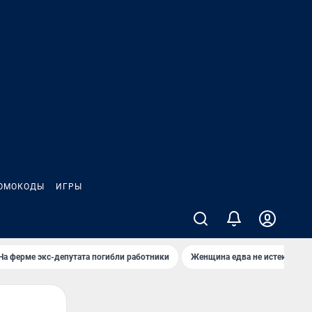
ОМОКОДЫ
ИГРЫ
На ферме экс-депутата погибли работники
Женщина едва не истекла кро