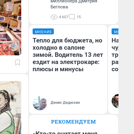
миллионера Дмитрия
Беглова
4 607
15
МНЕНИЕ
МНЕНИЕ
Тепло для бюджета, но
Наслед
холодно в салоне
чудом 
зимой. Водитель 13 лет
трансп
ездит на электрокаре:
разнес
плюсы и минусы
советс
Ол
Бл
Денис Дедюхин
вл
би
РЕКОМЕНДУЕМ
«Кто-то считает меня