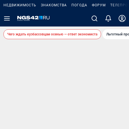
НЕДВИЖИМОСТЬ
ЗНАКОМСТВА
ПОГОДА
ФОРУМ
ТЕЛЕПРО
Чего ждать кузбассовцам осенью — ответ экономиста
Льготный про