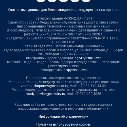
Контактные данные для Роскомнадзора и государственных органов
Сетевое издание «NGS42.RU» (18+)
Зарегистрировано Федеральной службой по надзору в сфере связи,
информационных технологий и массовых коммуникаций
(Роскомнадзор). Регистрационный номер и дата принятия решения о
регистрации - ЭЛ № ФС 77-78817 от 07.08.2020 г.
Учредитель: Общество с ограниченной ответственностью "ИНТЕРНЕТ
ТЕХНОЛОГИИ"
Главный редактор: Левчук Александр Николаевич
Адрес редакции: 650000, Россия, Кемерово, ул. 50 лет Октября, д. 11, офис
201, телефон +7 (3842) 23-22-60
Электронный адрес редакции:
ngs42@shkulev.ru
Контактные данные для Роскомнадзора и государственных органов:
juristnsk@shkulev.ru
Техподдержка:
help@shkulev.ru
По вопросам коммерческого сотрудничества:
Жапарова Жанна, менеджер по работе с федеральными клиентами
zhanna.zhaparova@shkulev.ru
, моб. + 7 982 640 34 32
Ревина Мария, директор по работе с федеральными клиентами
mariya.revina@shkulev.ru
, моб. +7 910 402 4056
Редакция сайта не несет ответственности за достоверность
информации, содержащейся в рекламных объявлениях.
Информация об ограничениях
Политика использования cookies