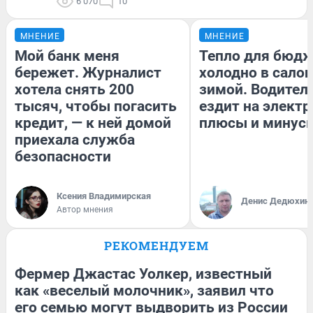
6 070
10
МНЕНИЕ
МНЕНИЕ
Мой банк меня
Тепло для бюдж
бережет. Журналист
холодно в сало
хотела снять 200
зимой. Водитель
тысяч, чтобы погасить
ездит на электр
кредит, — к ней домой
плюсы и минус
приехала служба
безопасности
Ксения Владимирская
Денис Дедюхин
Автор мнения
РЕКОМЕНДУЕМ
Фермер Джастас Уолкер, известный
как «веселый молочник», заявил что
его семью могут выдворить из России