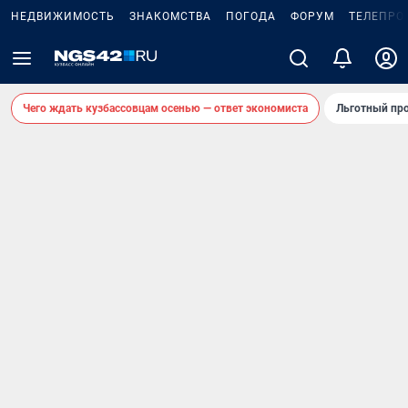
НЕДВИЖИМОСТЬ
ЗНАКОМСТВА
ПОГОДА
ФОРУМ
ТЕЛЕПРО
Чего ждать кузбассовцам осенью — ответ экономиста
Льготный про