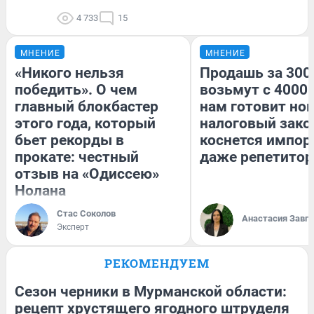
4 733
15
МНЕНИЕ
МНЕНИЕ
«Никого нельзя
Продашь за 3000
победить». О чем
возьмут с 4000.
главный блокбастер
нам готовит но
этого года, который
налоговый зако
бьет рекорды в
коснется импор
прокате: честный
даже репетитор
отзыв на «Одиссею»
Нолана
Стас Соколов
Анастасия Завг
Эксперт
РЕКОМЕНДУЕМ
Сезон черники в Мурманской области:
рецепт хрустящего ягодного штруделя