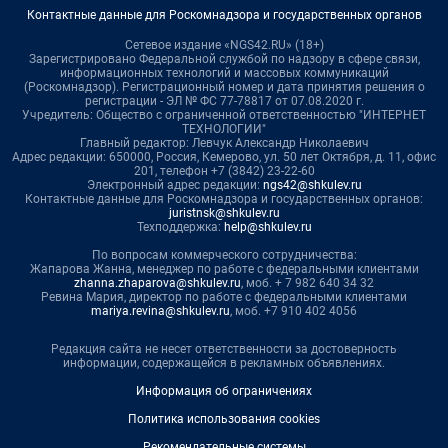
Контактные данные для Роскомнадзора и государственных органов
Сетевое издание «NGS42.RU» (18+)
Зарегистрировано Федеральной службой по надзору в сфере связи,
информационных технологий и массовых коммуникаций
(Роскомнадзор). Регистрационный номер и дата принятия решения о
регистрации - ЭЛ № ФС 77-78817 от 07.08.2020 г.
Учредитель: Общество с ограниченной ответственностью "ИНТЕРНЕТ
ТЕХНОЛОГИИ"
Главный редактор: Левчук Александр Николаевич
Адрес редакции: 650000, Россия, Кемерово, ул. 50 лет Октября, д. 11, офис
201, телефон +7 (3842) 23-22-60
Электронный адрес редакции:
ngs42@shkulev.ru
Контактные данные для Роскомнадзора и государственных органов:
juristnsk@shkulev.ru
Техподдержка:
help@shkulev.ru
По вопросам коммерческого сотрудничества:
Жапарова Жанна, менеджер по работе с федеральными клиентами
zhanna.zhaparova@shkulev.ru
, моб. + 7 982 640 34 32
Ревина Мария, директор по работе с федеральными клиентами
mariya.revina@shkulev.ru
, моб. +7 910 402 4056
Редакция сайта не несет ответственности за достоверность
информации, содержащейся в рекламных объявлениях.
Информация об ограничениях
Политика использования cookies
Рекомендательные системы