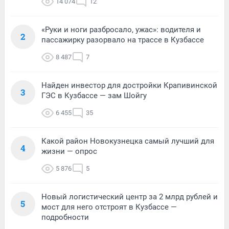
14 074
12
«Руки и ноги разбросало, ужас»: водителя и
2
пассажирку разорвало на трассе в Кузбассе
8 487
7
Найден инвестор для достройки Крапивинской
3
ГЭС в Кузбассе — зам Шойгу
6 455
35
Какой район Новокузнецка самый лучший для
4
жизни — опрос
5 876
5
Новый логистический центр за 2 млрд рублей и
5
мост для него отстроят в Кузбассе —
подробности