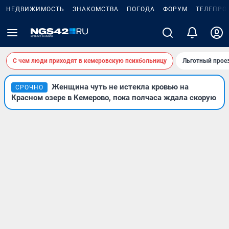
НЕДВИЖИМОСТЬ
ЗНАКОМСТВА
ПОГОДА
ФОРУМ
ТЕЛЕПРО
С чем люди приходят в кемеровскую психбольницу
Льготный проез
Женщина чуть не истекла кровью на
СРОЧНО
Красном озере в Кемерово, пока полчаса ждала скорую