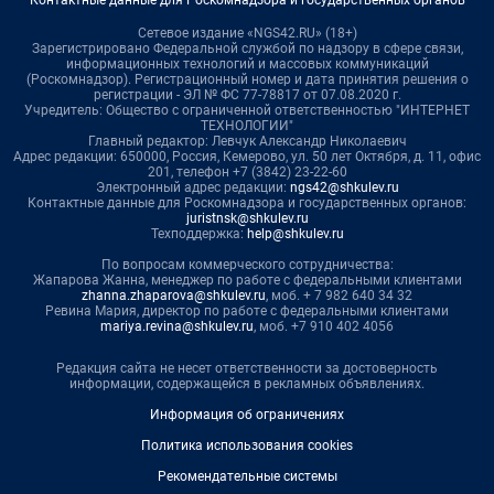
Сетевое издание «NGS42.RU» (18+)
Зарегистрировано Федеральной службой по надзору в сфере связи,
информационных технологий и массовых коммуникаций
(Роскомнадзор). Регистрационный номер и дата принятия решения о
регистрации - ЭЛ № ФС 77-78817 от 07.08.2020 г.
Учредитель: Общество с ограниченной ответственностью "ИНТЕРНЕТ
ТЕХНОЛОГИИ"
Главный редактор: Левчук Александр Николаевич
Адрес редакции: 650000, Россия, Кемерово, ул. 50 лет Октября, д. 11, офис
201, телефон +7 (3842) 23-22-60
Электронный адрес редакции:
ngs42@shkulev.ru
Контактные данные для Роскомнадзора и государственных органов:
juristnsk@shkulev.ru
Техподдержка:
help@shkulev.ru
По вопросам коммерческого сотрудничества:
Жапарова Жанна, менеджер по работе с федеральными клиентами
zhanna.zhaparova@shkulev.ru
, моб. + 7 982 640 34 32
Ревина Мария, директор по работе с федеральными клиентами
mariya.revina@shkulev.ru
, моб. +7 910 402 4056
Редакция сайта не несет ответственности за достоверность
информации, содержащейся в рекламных объявлениях.
Информация об ограничениях
Политика использования cookies
Рекомендательные системы