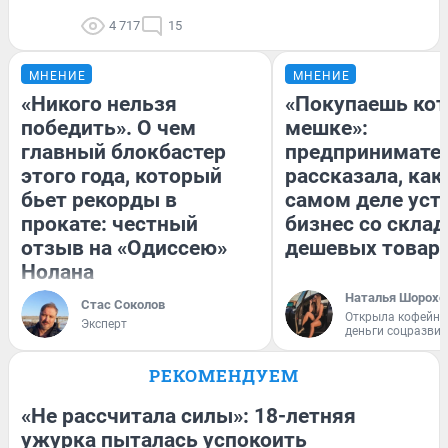
4 717
15
МНЕНИЕ
МНЕНИЕ
«Никого нельзя
«Покупаешь кот
победить». О чем
мешке»:
главный блокбастер
предпринимате
этого года, который
рассказала, как
бьет рекорды в
самом деле уст
прокате: честный
бизнес со скла
отзыв на «Одиссею»
дешевых товар
Нолана
Наталья Шорохо
Стас Соколов
Открыла кофейну
Эксперт
деньги соцразви
РЕКОМЕНДУЕМ
«Не рассчитала силы»: 18-летняя
ужурка пыталась успокоить