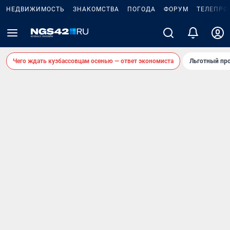
НЕДВИЖИМОСТЬ
ЗНАКОМСТВА
ПОГОДА
ФОРУМ
ТЕЛЕПРО
Чего ждать кузбассовцам осенью — ответ экономиста
Льготный про