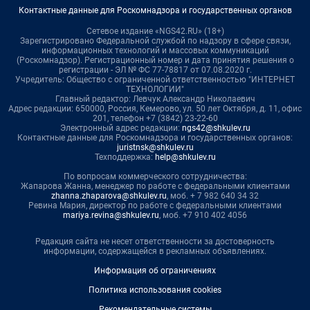
Контактные данные для Роскомнадзора и государственных органов
Сетевое издание «NGS42.RU» (18+)
Зарегистрировано Федеральной службой по надзору в сфере связи,
информационных технологий и массовых коммуникаций
(Роскомнадзор). Регистрационный номер и дата принятия решения о
регистрации - ЭЛ № ФС 77-78817 от 07.08.2020 г.
Учредитель: Общество с ограниченной ответственностью "ИНТЕРНЕТ
ТЕХНОЛОГИИ"
Главный редактор: Левчук Александр Николаевич
Адрес редакции: 650000, Россия, Кемерово, ул. 50 лет Октября, д. 11, офис
201, телефон +7 (3842) 23-22-60
Электронный адрес редакции:
ngs42@shkulev.ru
Контактные данные для Роскомнадзора и государственных органов:
juristnsk@shkulev.ru
Техподдержка:
help@shkulev.ru
По вопросам коммерческого сотрудничества:
Жапарова Жанна, менеджер по работе с федеральными клиентами
zhanna.zhaparova@shkulev.ru
, моб. + 7 982 640 34 32
Ревина Мария, директор по работе с федеральными клиентами
mariya.revina@shkulev.ru
, моб. +7 910 402 4056
Редакция сайта не несет ответственности за достоверность
информации, содержащейся в рекламных объявлениях.
Информация об ограничениях
Политика использования cookies
Рекомендательные системы