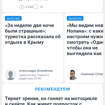
5 034
15
МНЕНИЕ
МНЕНИЕ
«За неделю две ночи
«Мы видим нов
были страшные»:
Нолана»: с каки
туристка рассказала об
настроем нужн
отдыхе в Крыму
смотреть «Одис
чтобы она не
выглядела как 
Александра Исмайлова
Надежда Губарь
заместитель главного
редактора 63.RU
РЕКОМЕНДУЕМ
Теряет зрение, но гоняет на мотоцикле
и скейте. Как живет подросток с