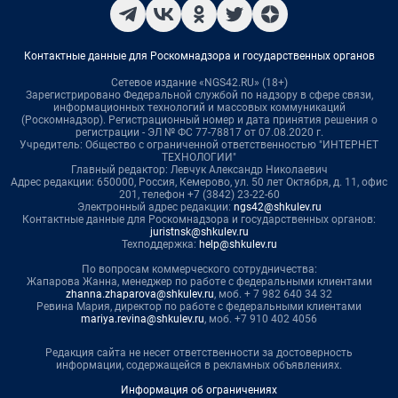
Контактные данные для Роскомнадзора и государственных органов
Сетевое издание «NGS42.RU» (18+)
Зарегистрировано Федеральной службой по надзору в сфере связи,
информационных технологий и массовых коммуникаций
(Роскомнадзор). Регистрационный номер и дата принятия решения о
регистрации - ЭЛ № ФС 77-78817 от 07.08.2020 г.
Учредитель: Общество с ограниченной ответственностью "ИНТЕРНЕТ
ТЕХНОЛОГИИ"
Главный редактор: Левчук Александр Николаевич
Адрес редакции: 650000, Россия, Кемерово, ул. 50 лет Октября, д. 11, офис
201, телефон +7 (3842) 23-22-60
Электронный адрес редакции:
ngs42@shkulev.ru
Контактные данные для Роскомнадзора и государственных органов:
juristnsk@shkulev.ru
Техподдержка:
help@shkulev.ru
По вопросам коммерческого сотрудничества:
Жапарова Жанна, менеджер по работе с федеральными клиентами
zhanna.zhaparova@shkulev.ru
, моб. + 7 982 640 34 32
Ревина Мария, директор по работе с федеральными клиентами
mariya.revina@shkulev.ru
, моб. +7 910 402 4056
Редакция сайта не несет ответственности за достоверность
информации, содержащейся в рекламных объявлениях.
Информация об ограничениях