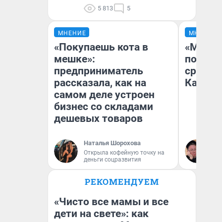
5 813
5
МНЕНИЕ
МНЕНИЕ
«Покупаешь кота в
«Машин
мешке»:
полете
предприниматель
сравни
рассказала, как на
Казахс
самом деле устроен
бизнес со складами
дешевых товаров
Наталья Шорохова
Ан
Открыла кофейную точку на
деньги соцразвития
РЕКОМЕНДУЕМ
«Чисто все мамы и все
дети на свете»: как