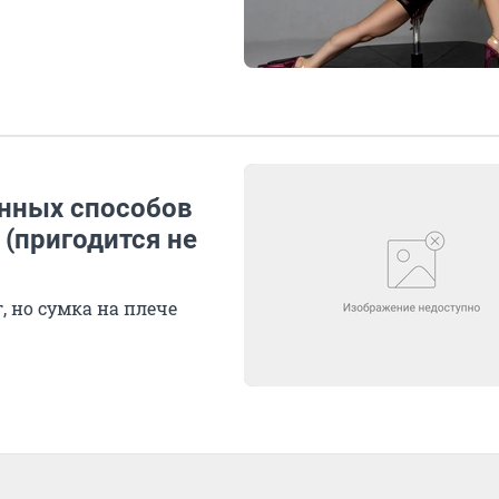
анных способов
(пригодится не
 но сумка на плече