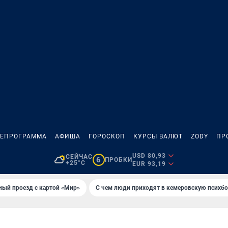
ЛЕПРОГРАММА
АФИША
ГОРОСКОП
КУРСЫ ВАЛЮТ
ZODY
ПР
USD 80,93
СЕЙЧАС
6
ПРОБКИ
+25°C
EUR 93,19
ный проезд с картой «Мир»
С чем люди приходят в кемеровскую психб