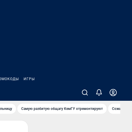
ОМОКОДЫ
ИГРЫ
ольницу
Самую разбитую общагу КемГУ отремонтируют
Сожительни