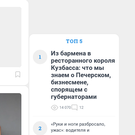
ТОП 5
Из бармена в
1
ресторанного короля
Кузбасса: что мы
знаем о Печерском,
бизнесмене,
спорящем с
губернаторами
14 070
12
«Руки и ноги разбросало,
2
ужас»: водителя и