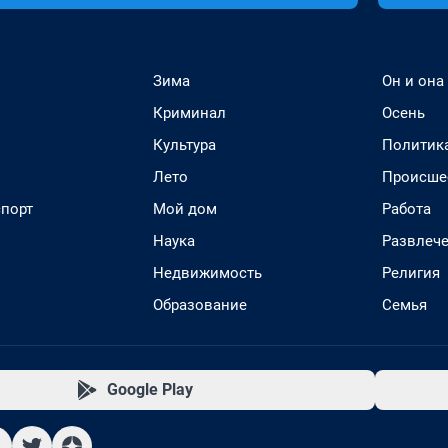
Зима
Он и она
Криминал
Осень
Культура
Политик
Лето
Происше
спорт
Мой дом
Работа
Наука
Развлеч
Недвижимость
Религия
Образование
Семья
Google Play