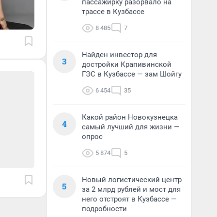
пассажирку разорвало на
трассе в Кузбассе
8 485
7
Найден инвестор для
3
достройки Крапивинской
ГЭС в Кузбассе — зам Шойгу
6 454
35
Какой район Новокузнецка
4
самый лучший для жизни —
опрос
5 874
5
Новый логистический центр
5
за 2 млрд рублей и мост для
него отстроят в Кузбассе —
подробности