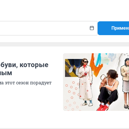
Примен
обуви, которые
емым
а этот сезон порадует