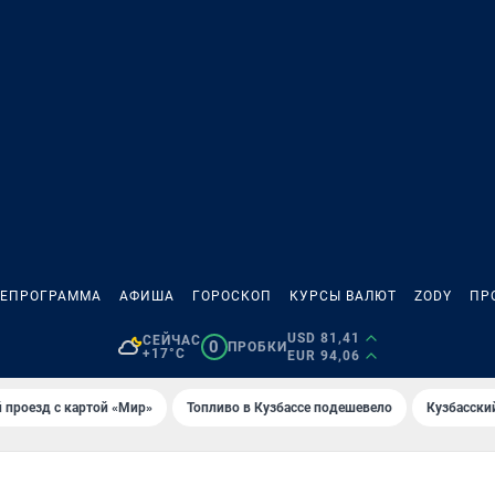
ЛЕПРОГРАММА
АФИША
ГОРОСКОП
КУРСЫ ВАЛЮТ
ZODY
ПР
USD 81,41
СЕЙЧАС
0
ПРОБКИ
+17°C
EUR 94,06
 проезд с картой «Мир»
Топливо в Кузбассе подешевело
Кузбасски