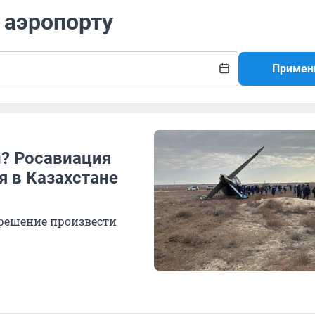
 аэропорту
Примен
н? Росавиация
я в Казахстане
решение произвести