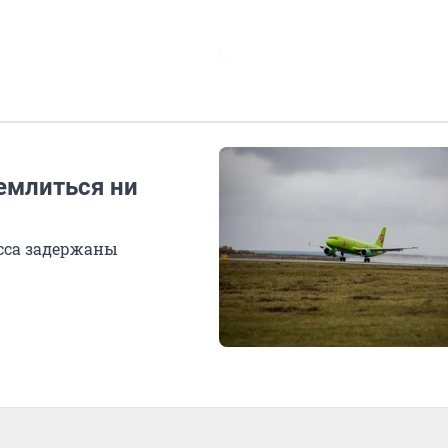
емлиться ни
асса задержаны