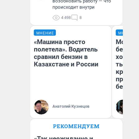
возобновить работу — что
происходит внутри
4 498
8
МНЕНИЕ
МНЕНИЕ
«Машина просто
Мой ба
полетела». Водитель
береже
сравнил бензин в
хотела 
Казахстане и России
тысяч,
кредит,
приеха
безопа
Кс
Анатолий Кузнецов
Ав
РЕКОМЕНДУЕМ
«Так неожиданно и