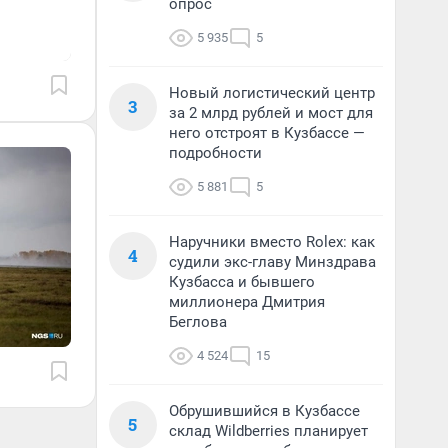
опрос
5 935
5
Новый логистический центр
3
за 2 млрд рублей и мост для
него отстроят в Кузбассе —
подробности
5 881
5
Наручники вместо Rolex: как
4
судили экс-главу Минздрава
Кузбасса и бывшего
миллионера Дмитрия
Беглова
4 524
15
Обрушившийся в Кузбассе
5
склад Wildberries планирует