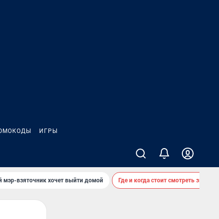
ОМОКОДЫ
ИГРЫ
й мэр-взяточник хочет выйти домой
Где и когда стоит смотреть звездоп