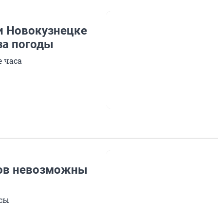
и Новокузнецке
за погоды
 часа
тов невозможны
йсы