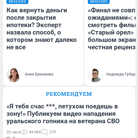
МНЕНИЕ
МНЕНИЕ
Как вернуть деньги
«Финал не совпа
после закрытия
ожиданиями»: с
ипотеки? Эксперт
смотреть филь
назвала способ, о
«Старый орел» 
котором знают далеко
большом экран
не все
честная реценз
Анна Ермакова
Надежда Губарь
РЕКОМЕНДУЕМ
«Я тебя счас ***, петухом поедешь в
зону!» Публикуем видео нападения
уральского гопника на ветерана СВО
22 часа
44 684
279