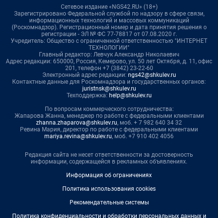
Сетевое издание «NGS42.RU» (18+)
Зарегистрировано Федеральной службой по надзору в сфере связи,
информационных технологий и массовых коммуникаций
(Роскомнадзор). Регистрационный номер и дата принятия решения о
регистрации - ЭЛ № ФС 77-78817 от 07.08.2020 г.
Учредитель: Общество с ограниченной ответственностью "ИНТЕРНЕТ
ТЕХНОЛОГИИ"
Главный редактор: Левчук Александр Николаевич
Адрес редакции: 650000, Россия, Кемерово, ул. 50 лет Октября, д. 11, офис
201, телефон +7 (3842) 23-22-60
Электронный адрес редакции:
ngs42@shkulev.ru
Контактные данные для Роскомнадзора и государственных органов:
juristnsk@shkulev.ru
Техподдержка:
help@shkulev.ru
По вопросам коммерческого сотрудничества:
Жапарова Жанна, менеджер по работе с федеральными клиентами
zhanna.zhaparova@shkulev.ru
, моб. + 7 982 640 34 32
Ревина Мария, директор по работе с федеральными клиентами
mariya.revina@shkulev.ru
, моб. +7 910 402 4056
Редакция сайта не несет ответственности за достоверность
информации, содержащейся в рекламных объявлениях.
Информация об ограничениях
Политика использования cookies
Рекомендательные системы
Политика конфиденциальности и обработки персональных данных и