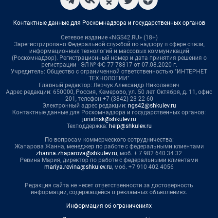
Контактные данные для Роскомнадзора и государственных органов
Сетевое издание «NGS42.RU» (18+)
Зарегистрировано Федеральной службой по надзору в сфере связи,
информационных технологий и массовых коммуникаций
(Роскомнадзор). Регистрационный номер и дата принятия решения о
регистрации - ЭЛ № ФС 77-78817 от 07.08.2020 г.
Учредитель: Общество с ограниченной ответственностью "ИНТЕРНЕТ
ТЕХНОЛОГИИ"
Главный редактор: Левчук Александр Николаевич
Адрес редакции: 650000, Россия, Кемерово, ул. 50 лет Октября, д. 11, офис
201, телефон +7 (3842) 23-22-60
Электронный адрес редакции:
ngs42@shkulev.ru
Контактные данные для Роскомнадзора и государственных органов:
juristnsk@shkulev.ru
Техподдержка:
help@shkulev.ru
По вопросам коммерческого сотрудничества:
Жапарова Жанна, менеджер по работе с федеральными клиентами
zhanna.zhaparova@shkulev.ru
, моб. + 7 982 640 34 32
Ревина Мария, директор по работе с федеральными клиентами
mariya.revina@shkulev.ru
, моб. +7 910 402 4056
Редакция сайта не несет ответственности за достоверность
информации, содержащейся в рекламных объявлениях.
Информация об ограничениях