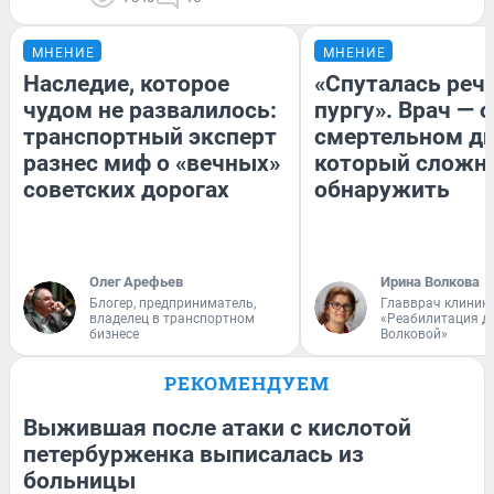
МНЕНИЕ
МНЕНИЕ
Наследие, которое
«Спуталась речь
чудом не развалилось:
пургу». Врач — о
транспортный эксперт
смертельном ди
разнес миф о «вечных»
который сложн
советских дорогах
обнаружить
Олег Арефьев
Ирина Волкова
Блогер, предприниматель,
Главврач клиник
владелец в транспортном
«Реабилитация д
бизнесе
Волковой»
РЕКОМЕНДУЕМ
Выжившая после атаки с кислотой
петербурженка выписалась из
больницы