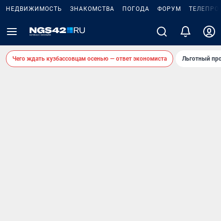
НЕДВИЖИМОСТЬ
ЗНАКОМСТВА
ПОГОДА
ФОРУМ
ТЕЛЕПРО
Чего ждать кузбассовцам осенью — ответ экономиста
Льготный про