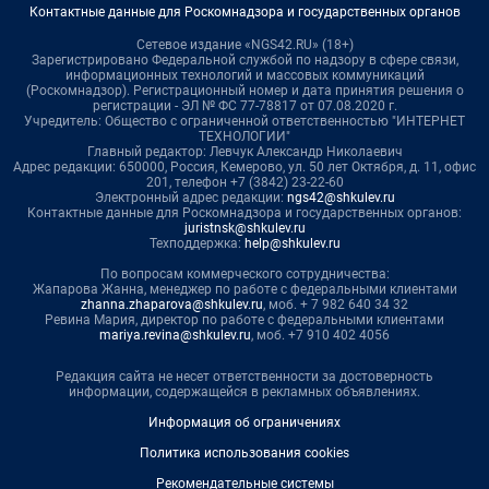
Контактные данные для Роскомнадзора и государственных органов
Сетевое издание «NGS42.RU» (18+)
Зарегистрировано Федеральной службой по надзору в сфере связи,
информационных технологий и массовых коммуникаций
(Роскомнадзор). Регистрационный номер и дата принятия решения о
регистрации - ЭЛ № ФС 77-78817 от 07.08.2020 г.
Учредитель: Общество с ограниченной ответственностью "ИНТЕРНЕТ
ТЕХНОЛОГИИ"
Главный редактор: Левчук Александр Николаевич
Адрес редакции: 650000, Россия, Кемерово, ул. 50 лет Октября, д. 11, офис
201, телефон +7 (3842) 23-22-60
Электронный адрес редакции:
ngs42@shkulev.ru
Контактные данные для Роскомнадзора и государственных органов:
juristnsk@shkulev.ru
Техподдержка:
help@shkulev.ru
По вопросам коммерческого сотрудничества:
Жапарова Жанна, менеджер по работе с федеральными клиентами
zhanna.zhaparova@shkulev.ru
, моб. + 7 982 640 34 32
Ревина Мария, директор по работе с федеральными клиентами
mariya.revina@shkulev.ru
, моб. +7 910 402 4056
Редакция сайта не несет ответственности за достоверность
информации, содержащейся в рекламных объявлениях.
Информация об ограничениях
Политика использования cookies
Рекомендательные системы