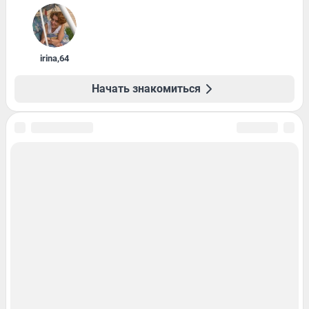
irina
,
64
Начать знакомиться