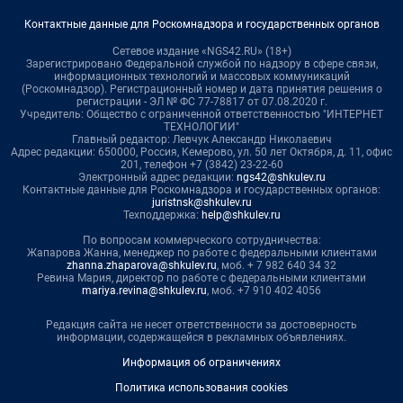
Контактные данные для Роскомнадзора и государственных органов
Сетевое издание «NGS42.RU» (18+)
Зарегистрировано Федеральной службой по надзору в сфере связи,
информационных технологий и массовых коммуникаций
(Роскомнадзор). Регистрационный номер и дата принятия решения о
регистрации - ЭЛ № ФС 77-78817 от 07.08.2020 г.
Учредитель: Общество с ограниченной ответственностью "ИНТЕРНЕТ
ТЕХНОЛОГИИ"
Главный редактор: Левчук Александр Николаевич
Адрес редакции: 650000, Россия, Кемерово, ул. 50 лет Октября, д. 11, офис
201, телефон +7 (3842) 23-22-60
Электронный адрес редакции:
ngs42@shkulev.ru
Контактные данные для Роскомнадзора и государственных органов:
juristnsk@shkulev.ru
Техподдержка:
help@shkulev.ru
По вопросам коммерческого сотрудничества:
Жапарова Жанна, менеджер по работе с федеральными клиентами
zhanna.zhaparova@shkulev.ru
, моб. + 7 982 640 34 32
Ревина Мария, директор по работе с федеральными клиентами
mariya.revina@shkulev.ru
, моб. +7 910 402 4056
Редакция сайта не несет ответственности за достоверность
информации, содержащейся в рекламных объявлениях.
Информация об ограничениях
Политика использования cookies